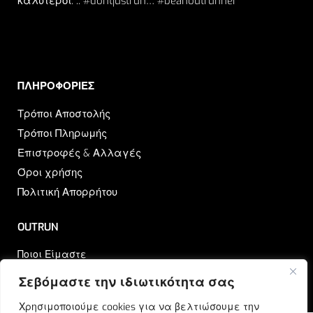
καλύτεροι. .. #dontjustrun… #beanoutrunner
ΠΛΗΡΟΦΟΡΙΕΣ​
Τρόποι Αποστολής
Τρόποι Πληρωμής
Επιστροφές & Αλλαγές
Όροι χρήσης
Πολιτική Απορρήτου
OUTRUN
Ποιοι Είμαστε
Επικοινωνία
Σεβόμαστε την ιδιωτικότητα σας
Blog
Χρησιμοποιούμε cookies για να βελτιώσουμε την