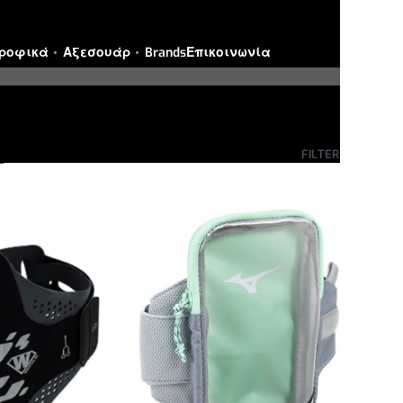
ροφικά
Αξεσουάρ
Brands
Επικοινωνία
4
5
FILTER
Ταξινόμηση: Τελευταία