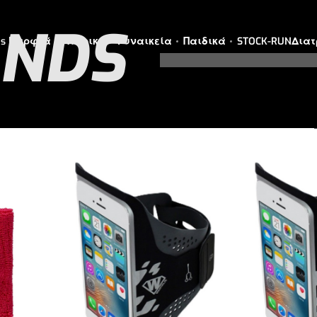
NDS
es Καρφιά
Ανδρικά
Γυναικεία
Παιδικά
STOCK-RUN
Διατ
VIEW
3