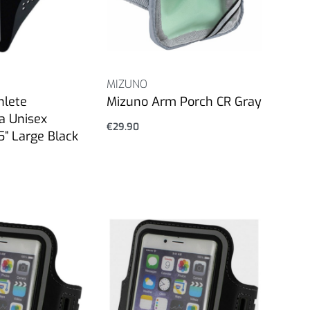
MIZUNO
hlete
Mizuno Arm Porch CR Gray
a Unisex
€
29.90
” Large Black
Επιλογή