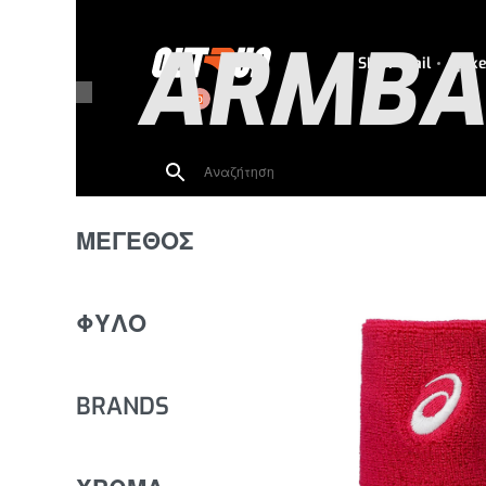
ARMBA
SHOP
Trail
Spik
0
SHOWING ALL 8 RESULTS
ΜΕΓΕΘΟΣ
ΦΥΛΟ
BRANDS