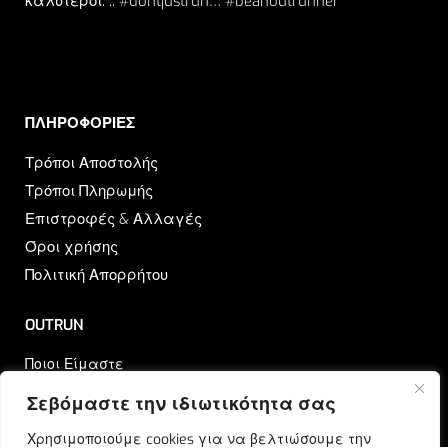
καλύτεροι. .. #dontjustrun… #beanoutrunner
ΠΛΗΡΟΦΟΡΙΕΣ​
Τρόποι Αποστολής
Τρόποι Πληρωμής
Επιστροφές & Αλλαγές
Όροι χρήσης
Πολιτική Απορρήτου
OUTRUN
Ποιοι Είμαστε
Επικοινωνία
Σεβόμαστε την ιδιωτικότητα σας
Blog
Χρησιμοποιούμε cookies για να βελτιώσουμε την