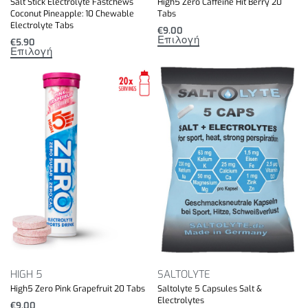
Salt Stick Electrolyte Fastchews
High5 Zero Caffeine Hit Berry 20
Coconut Pineapple: 10 Chewable
Tabs
Electrolyte Tabs
€
9.00
Επιλογή
€
5.90
Επιλογή
HIGH 5
SALTOLYTE
High5 Zero Pink Grapefruit 20 Tabs
Saltolyte 5 Capsules Salt &
Electrolytes
€
9.00