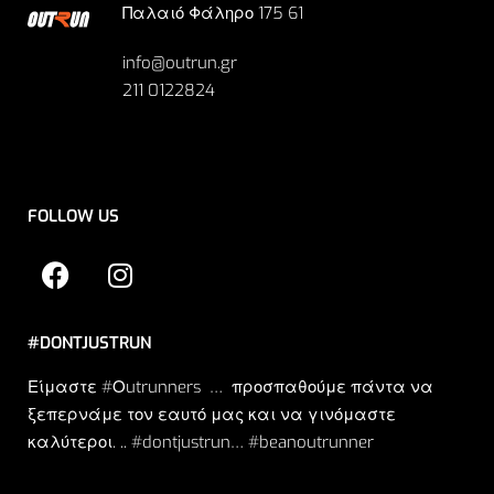
Παλαιό Φάληρο 175 61
info@outrun.gr
211 0122824
FOLLOW US
#DONTJUSTRUN
Είμαστε #Οutrunners … προσπαθούμε πάντα να
ξεπερνάμε τον εαυτό μας και να γινόμαστε
καλύτεροι. .. #dontjustrun… #beanoutrunner