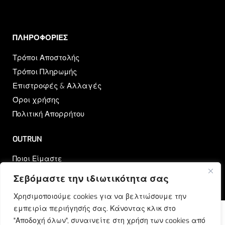
ΠΛΗΡΟΦΟΡΙΕΣ​
Τρόποι Αποστολής
Τρόποι Πληρωμής
Επιστροφές & Αλλαγές
Όροι χρήσης
Πολιτική Απορρήτου
OUTRUN
Ποιοι Είμαστε
Επικοινωνία
Σεβόμαστε την ιδιωτικότητα σας
Blog
Χρησιμοποιούμε cookies για να βελτιώσουμε την
εμπειρία περιήγησής σας. Κάνοντας κλικ στο
"Αποδοχή όλων", συναινείτε στη χρήση των cookies από