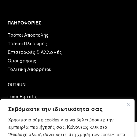
ΠΛΗΡΟΦΟΡΙΕΣ​
Τρόποι Αποστολής
Τρόποι Πληρωμής
Επιστροφές & Αλλαγές
Όροι χρήσης
Πολιτική Απορρήτου
OUTRUN
Ποιοι Είμαστε
Επικοινωνία
Σεβόμαστε την ιδιωτικότητα σας
Blog
Χρησιμοποιούμε cookies για να βελτιώσουμε την
εμπειρία περιήγησής σας. Κάνοντας κλικ στο
"Αποδοχή όλων", συναινείτε στη χρήση των cookies από