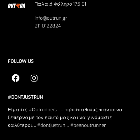
Παλαιό Φάληρο 175 61
info@outrun.gr
211 0122824
FOLLOW US
#DONTJUSTRUN
Είμαστε #Οutrunners … προσπαθούμε πάντα να
ξεπερνάμε τον εαυτό μας και να γινόμαστε
καλύτεροι. .. #dontjustrun… #beanoutrunner