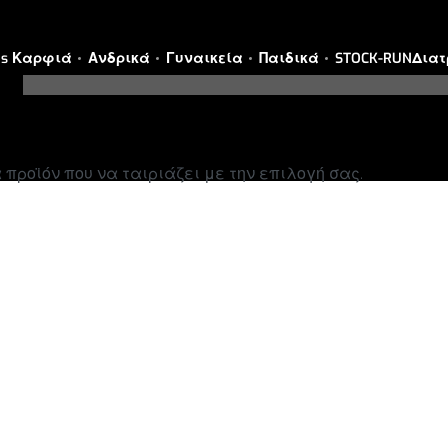
es Καρφιά
Ανδρικά
Γυναικεία
Παιδικά
STOCK-RUN
Διατ
προϊόν που να ταιριάζει με την επιλογή σας.