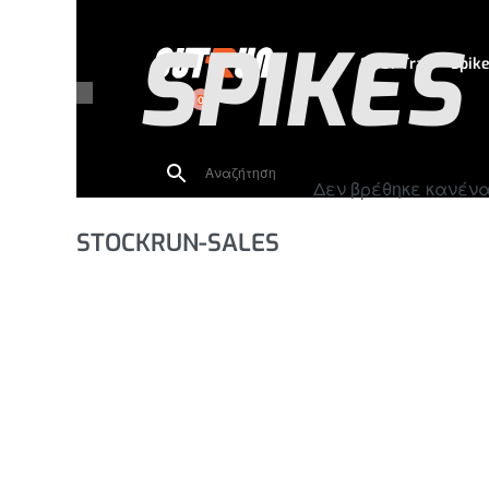
SPIKES
SHOP
Trail
Spik
0
Δεν βρέθηκε κανένα 
STOCKRUN-SALES