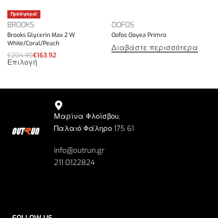
Προσφορά!
BROOKS
OOFOS
Brooks Glycerin Max 2 W
Oofos Ooyea Primro
White/Coral/Peach
Διαβάστε περισσότερα
€
204.90
€
163.92
Επιλογή
Μαρίνα Φλοίσβου,
Παλαιό Φάληρο 175 61
info@outrun.gr
211 0122824