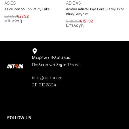
ASICS
ADIDAS
Asics Icon SS Top Rainy Lake
Adidas Adistar Byd Core Black/Unity
Blue/Grey Six
€
34.90
€
27.92
Επιλογή
€
189.90
€
151.92
Επιλογή
Μαρίνα Φλοίσβου,
Παλαιό Φάληρο 175 61
info@outrun.gr
211 0122824
FOLLOW US