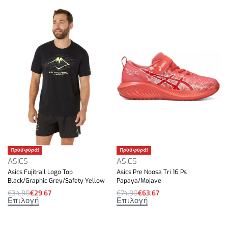
Drop ενδιάμεσης σόλας: 6mm.
Το επάνω μέρος περιέχει τουλάχιστον 50%
ανακυκλωμένο υλικό
Προσφορά!
Προσφορά!
ASICS
ASICS
Asics Fujitrail Logo Top
Asics Pre Noosa Tri 16 Ps
Black/Graphic Grey/Safety Yellow
Papaya/Mojave
€
34.90
€
29.67
€
74.90
€
63.67
Επιλογή
Επιλογή