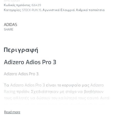
MPN: IG6439
IG6439
Κατηγορίες:
STOCK-RUN 15
,
Αγωνιστικά-Ελαφριά
,
Ανδρικά παπούτσια
ADIDAS
SHARE
Περιγραφή
Adizero Adios Pro 3
Adizero Adios Pro 3.
Τα Adizero Adios Pro 3 είναι το κορυφαίο μας Adizero
Racing προϊόν. Σχεδιάστηκαν με στόχο να βοηθήσουν
τους αθλητές να δώσουν τον καλύτερό τους εαυτό. Αυτά
τα adidas running παπούτσια είναι σχεδιασμένα για
μια καλύτερη running εμπειρία. Τα ENERGYRODS με