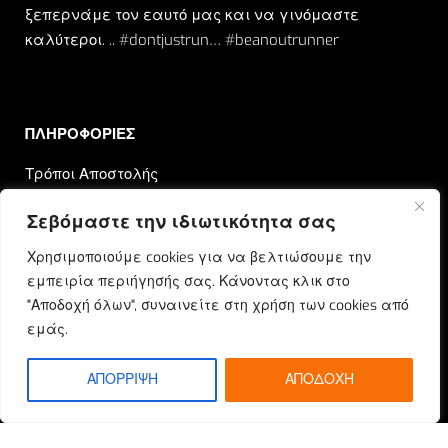
ξεπερνάμε τον εαυτό μας και να γινόμαστε
καλύτεροι. .. #dontjustrun… #beanoutrunner
ΠΛΗΡΟΦΟΡΙΕΣ​
Τρόποι Αποστολής
Τρόποι Πληρωμής
Σεβόμαστε την ιδιωτικότητα σας
Επιστροφές & Αλλαγές
Χρησιμοποιούμε cookies για να βελτιώσουμε την
Όροι χρήσης
εμπειρία περιήγησής σας. Κάνοντας κλικ στο
Πολιτική Απορρήτου
"Αποδοχή όλων", συναινείτε στη χρήση των cookies από
εμάς.
OUTRUN
Ποιοι Είμαστε
ΑΠΟΡΡΙΨΗ
ΑΠΟΔΟΧΗ
Επικοινωνία
Blog