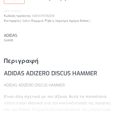
MPN: GY0915
4065419736038
Κατηγορίες:
Spikes Καρφιά
,
Ρίψεις (σφαίρα σφύρα δίσκος )
ADIDAS
SHARE
Περιγραφή
ADIDAS ADIZERO DISCUS HAMMER
ADIDAS ADIZERO DISCUS HAMMER.
Είναι όλα σχετικά με τον άξονα. Αυτά τα παπούτσια
adidas είναι ιδανικά για την κυκλική κίνηση της σφύρας
και του δίσκου. Η ομαλή εξωτερική σόλα του μπροστινού