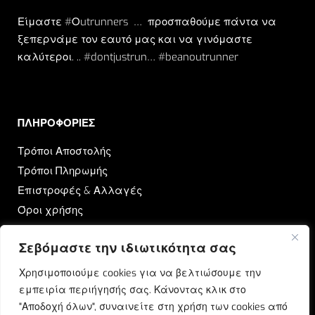
Είμαστε #Οutrunners … προσπαθούμε πάντα να
ξεπερνάμε τον εαυτό μας και να γινόμαστε
καλύτεροι. .. #dontjustrun… #beanoutrunner
ΠΛΗΡΟΦΟΡΙΕΣ​
Τρόποι Αποστολής
Τρόποι Πληρωμής
Επιστροφές & Αλλαγές
Όροι χρήσης
Πολιτική Απορρήτου
Σεβόμαστε την ιδιωτικότητα σας
OUTRUN
Χρησιμοποιούμε cookies για να βελτιώσουμε την
εμπειρία περιήγησής σας. Κάνοντας κλικ στο
Ποιοι Είμαστε
"Αποδοχή όλων", συναινείτε στη χρήση των cookies από
Επικοινωνία