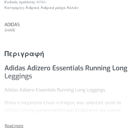
IN1164
Κατηγορίες:
Ανδρικά
,
Ανδρικά ρούχα
,
Κολάν
ADIDAS
SHARE
Περιγραφή
Adidas Adizero Essentials Running Long
Leggings
Adidas Adizero Essentials Running Long Leggings.
Όταν η ταχύτητα είναι ο στόχος σου, φόρεσε αυτό το
adidas running μακρύ κολάν και ξεπέρασε τον εαυτό
σου. Η στενή γραμμή σε αφήνει τις κινήσεις σου
ελεύθερες. Η AEROREADY τεχνολογία απομακρύνει την
υγρασία και σου χαρίζει στεγνή αίσθηση σε κάθε