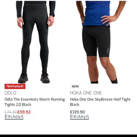
Προσφορά!
NEW
ODLO
HOKA ONE ONE
Odlo The Essentials Warm Running
Hoka One One SkyBreeze Half Tight
Tights 2.0 Black
Black
€
74.90
€
59.92
€
139.90
Επιλογή
Επιλογή