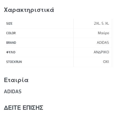
ταχύτητα και απόσταση.
Χαρακτηριστικά
Χαρακτηριστικά Προϊόντος:
2XL
,
S
,
XL
SIZE
Στενή εφαρμογή
Μαύρο
COLOR
Ελαστική μέση με κορδόνι περίσφιξης
85% πολυεστέρας (ανακυκλωμένος), 15% ελαστάν
ADIDAS
BRAND
Υφάσματα που προσφέρουν στήριξη
ΑΝΔΡΙΚΟ
ΦΥΛΟ
Τεχνολογία AEROREADY
Μεσαίο ύψος
ΟΧΙ
STOCKRUN
Φερμουάρ στους αστραγάλους
Υφασμάτινο πλέγμα στο πίσω μέρος των ποδιών
Εταιρία
ADIDAS
ΔΕΙΤΕ ΕΠΙΣΗΣ