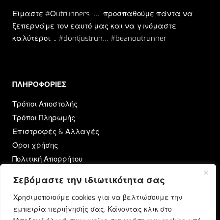
Είμαστε #Οutrunners … προσπαθούμε πάντα να
ξεπερνάμε τον εαυτό μας και να γινόμαστε
καλύτεροι. .. #dontjustrun… #beanoutrunner
ΠΛΗΡΟΦΟΡΙΕΣ​
Τρόποι Αποστολής
Τρόποι Πληρωμής
Επιστροφές & Αλλαγές
Όροι χρήσης
Πολιτική Απορρήτου
Σεβόμαστε την ιδιωτικότητα σας
OUTRUN
Χρησιμοποιούμε cookies για να βελτιώσουμε την
Ποιοι Είμαστε
εμπειρία περιήγησής σας. Κάνοντας κλικ στο
Επικοινωνία