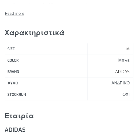
αίσθηση, είστε ελεύθεροι να κυνηγήσετε τους στόχους
σας και να δώσετε τα πάντα σε κάθε σας βήμα. Το
HEAT.RDY σας κρατάει δροσερούς και σίγουρους όταν η
ένταση ανεβαίνει και η καρδιά σας χτυπάει δυνατά. Η
Χαρακτηριστικά
συλλογή Adizero Promo Running είναι εκεί για εσάς
όταν τη χρειάζεστε περισσότερο.
M
SIZE
Χαρακτηριστικά Προϊόντος:
Μπλε
COLOR
Στενή γραμμή
ADIDAS
BRAND
100% πολυεστέρας (ανακυκλωμένο)
ΑΝΔΡΙΚΟ
ΦΥΛΟ
Υφάσμα εξαιρετικά ελαφρύ
HEAT.RDY
ΟΧΙ
STOCKRUN
Τρύπες για τους αντίχειρες
Λιγότερες ραφές
Εταιρία
ADIDAS