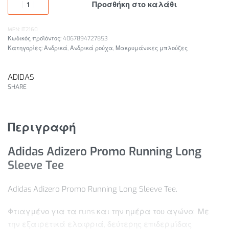
Προσθήκη στο καλάθι
MPN: IT2160
4067894727853
Κατηγορίες:
Ανδρικά
,
Ανδρικά ρούχα
,
Μακρυμάνικες μπλούζες
ADIDAS
SHARE
Περιγραφή
Adidas Adizero Promo Running Long
Sleeve Tee
Adidas Adizero Promo Running Long Sleeve Tee.
Φτιαγμένο για τα runs και την ημέρα του αγώνα. Με
την εξαιρετικά ελαφριά, δεύτερης επιδερμίδας