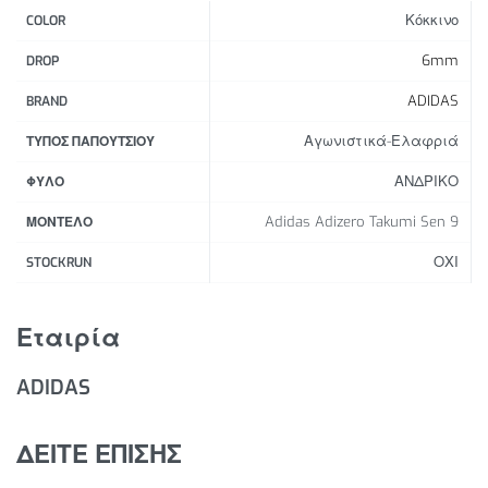
Κόκκινο
COLOR
Δέσιμο με κορδόνια
Υφασμάτινο επάνω μέρος
6mm
DROP
Ενδιάμεση σόλα Lightstrike Pro απορρόφησης
ADIDAS
BRAND
κραδασμών
Αγωνιστικά-Ελαφριά
ENERGYRODS που μειώνουν την απώλεια ενέργειας
ΤΥΠΟΣ ΠΑΠΟΥΤΣΙΟΥ
ΑΝΔΡΙΚΟ
ΦΥΛΟ
Adidas Adizero Takumi Sen 9
ΜΟΝΤΕΛΟ
ΟΧΙ
STOCKRUN
Εταιρία
ADIDAS
ΔΕΙΤΕ ΕΠΙΣΗΣ