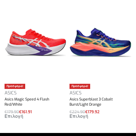
Προσφορά!
Προσφορά!
ASICS
ASICS
Asics Magic Speed 4 Flash
Asics Superblast 3 Cobalt
Red/White
Burst/Light Orange
€
179.90
€
161.91
€
224.90
€
179.92
Επιλογή
Επιλογή