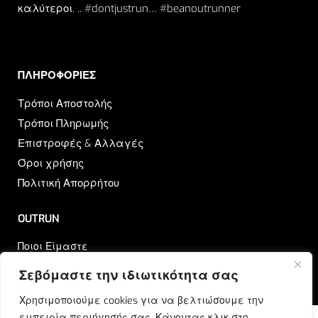
καλύτεροι. .. #dontjustrun… #beanoutrunner
ΠΛΗΡΟΦΟΡΙΕΣ​
Τρόποι Αποστολής
Τρόποι Πληρωμής
Επιστροφές & Αλλαγές
Όροι χρήσης
Πολιτική Απορρήτου
OUTRUN
Ποιοι Είμαστε
Επικοινωνία
Σεβόμαστε την ιδιωτικότητα σας
Blog
Χρησιμοποιούμε cookies για να βελτιώσουμε την
εμπειρία περιήγησής σας. Κάνοντας κλικ στο