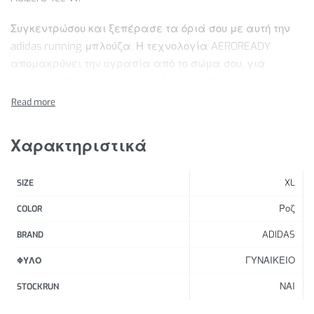
Συγκεντρώσου και ξεπέρασε τα όριά σου με αυτή την
adidas running μπλούζα. Η τεχνολογία AEROREADY
απομακρύνει την υγρασία από το σώμα σου, για
στεγνή αίσθηση και άνεση μέχρι το τελευταίο
χιλιόμετρο. Η ελαφριά mesh κατασκευή αναπνέει και
σου χαρίζει δροσερή αίσθηση ακόμα κι όταν ανεβάζεις
ρυθμούς.
Χαρακτηριστικά
Χαρακτηριστικά Προϊόντος:
XL
SIZE
Στενή γραμμή
Στρογγυλή λαιμόκοψη
Ροζ
COLOR
83% ανακυκλωμένος πολυεστέρας, 17% mesh
ADIDAS
BRAND
ελαστάνης
ΓΥΝΑΙΚΕΙΟ
Ελαφρύ ύφασμα
ΦΥΛΟ
AEROREADY
ΝΑΙ
STOCKRUN
Ανακλαστικό λογότυπο