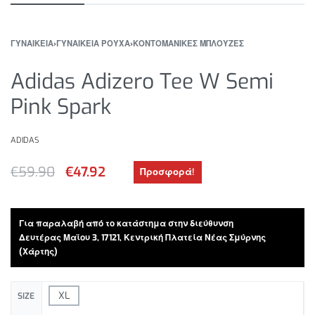
ΓΥΝΑΙΚΕΙΑ
›
ΓΥΝΑΙΚΕΙΑ ΡΟΥΧΑ
›
ΚΟΝΤΟΜΑΝΙΚΕΣ ΜΠΛΟΥΖΕΣ
Adidas Adizero Tee W Semi
Pink Spark
ADIDAS
€
59.90
€
47.92
Προσφορά!
Για παραλαβή από το κατάστημα στην διεύθυνση
Δευτέρας Μαϊου 3, 17121, Κεντρική Πλατεία Νέας Σμύρνης
(Χάρτης)
XL
SIZE