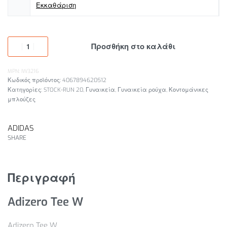
Εκκαθάριση
Προσθήκη στο καλάθι
MPN: IW3216
4067894620512
Κατηγορίες:
STOCK-RUN 20
,
Γυναικεία
,
Γυναικεία ρούχα
,
Κοντομάνικες
μπλούζες
ADIDAS
SHARE
Περιγραφή
Adizero Tee W
Adizero Tee W.