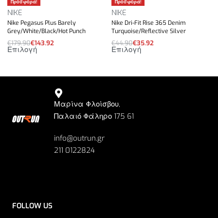
Προσφορά!
Προσφορά!
NIKE
NIKE
Nike Pegasus Plus Barely
Nike Dri-Fit Rise 365 Denim
Grey/White/Black/Hot Punch
Turquoise/Reflective Silver
€
179.90
€
143.92
€
44.90
€
35.92
Επιλογή
Επιλογή
Μαρίνα Φλοίσβου,
Παλαιό Φάληρο 175 61
info@outrun.gr
211 0122824
FOLLOW US