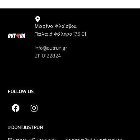
Μαρίνα Φλοίσβου,
Παλαιό Φάληρο 175 61
info@outrun.gr
211 0122824
FOLLOW US
#DONTJUSTRUN
Είμαστε #Οutrunners … προσπαθούμε πάντα να