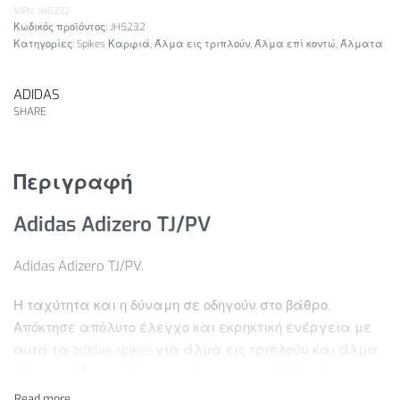
MPN: JH5232
JH5232
Κατηγορίες:
Spikes Καρφιά
,
Άλμα εις τριπλούν
,
Άλμα επί κοντώ
,
Άλματα
ADIDAS
SHARE
Περιγραφή
Adidas Adizero TJ/PV
Adidas Adizero TJ/PV.
Η ταχύτητα και η δύναμη σε οδηγούν στο βάθρο.
Απόκτησε απόλυτο έλεγχο και εκρηκτική ενέργεια με
αυτά τα adidas spikes για άλμα εις τριπλούν και άλμα
επί κοντώ. Συνδυάζουν ανάλαφρη και σταθερή
αίσθηση με την τεχνολογία απορρόφησης κραδασμών