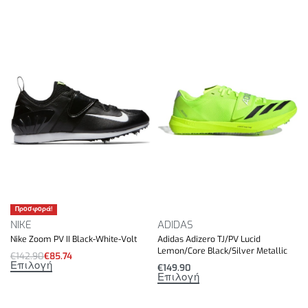
Drop ενδιάμεσης σόλας: 2,2 mm.
Προσφορά!
NIKE
ADIDAS
Nike Zoom PV II Black-White-Volt
Adidas Adizero TJ/PV Lucid
Lemon/Core Black/Silver Metallic
€
142.90
€
85.74
Επιλογή
€
149.90
Επιλογή