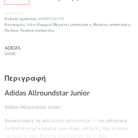
MPN: KK1209
4068812033179
Κατηγορίες:
Spikes Καρφιά
,
Μεγάλες αποστάσεις
,
Μεσαίες αποστάσεις
,
Παιδικά
,
Παιδικά παπούτσια
ADIDAS
SHARE
Περιγραφή
Adidas Allroundstar Junior
Adidas Allroundstar Junior.
Ανακαλύψτε το νέο adidas allroundstar j – τα αθλητικά
παπούτσια με καρφιά για νέους αθλητές που κάνουν
τα πρώτα τους βήματα στον κόσμο του στίβου!