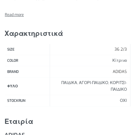
Χαρακτηριστικά Προϊόντος:
Απόδοση και ασφάλεια: Εξασφαλίζει
σταθερότητα και άνεση κατά τη διάρκεια του
Χαρακτηριστικά
αγώνα, ώστε κάθε βήμα να μετράει.
Βιώσιμη κατασκευή: Κατασκευασμένο από
36 2/3
SIZE
ανακυκλωμένα υλικά με σκοπό τη μείωση του
περιβαλλοντικού αντίκτυπου.
Κίτρινο
COLOR
ADIDAS
BRAND
ΠΑΙΔΙΚΑ, ΑΓΟΡΙ-ΠΑΙΔΙΚΟ, ΚΟΡΙΤΣΙ-
ΦΥΛΟ
ΠΑΙΔΙΚΟ
ΟΧΙ
STOCKRUN
Εταιρία