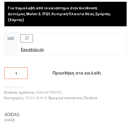
Για παραλαβή από το κατάστημα στην διεύθυνση
Δευτέρας Μαϊου 3, 17121, Κεντρική Πλατεία Νέας Σμύρνης
(Χάρτης)
21
SIZE
Εκκαθάριση
Προσθήκη στο καλάθι
MPN: H68114
4064047050776
Κατηγορίες:
STOCK-RUN 15
,
Βρεφικά παπούτσια
,
Παιδικά
ADIDAS
SHARE