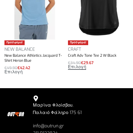
Προσφορά!
Προσφορά!
NEW BALANCE
CRAFT
New Balance Athletics Jacquard T-
Craft Adv Tone Tee 2 W Black
Shirt Heron Blue
€
34.90
€
29.67
Επιλογή
€
49.90
€
42.42
Επιλογή
Μαρίνα Φλοίσβου,
Παλαιό Φάληρο 175 61
info@outrun.gr