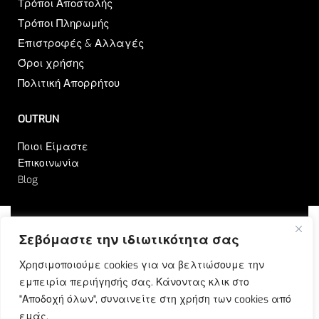
Τρόποι Αποστολής
Τρόποι Πληρωμής
Επιστροφές & Αλλαγές
Όροι χρήσης
Πολιτική Απορρήτου
OUTRUN
Ποιοι Είμαστε
Επικοινωνία
Blog
Σεβόμαστε την ιδιωτικότητα σας
© Outrun 2023. All rights reserved | Produced by
Χρησιμοποιούμε cookies για να βελτιώσουμε την
ETOUCH
εμπειρία περιήγησής σας. Κάνοντας κλικ στο
"Αποδοχή όλων", συναινείτε στη χρήση των cookies από
εμάς.