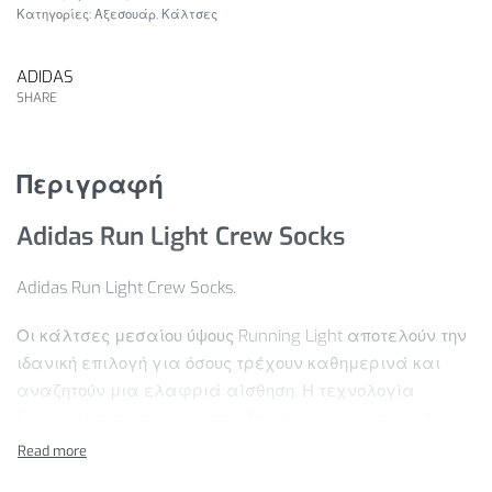
Κατηγορίες:
Αξεσουάρ
,
Κάλτσες
ADIDAS
SHARE
Περιγραφή
Adidas Run Light Crew Socks
Adidas Run Light Crew Socks.
Οι κάλτσες μεσαίου ύψους Running Light αποτελούν την
ιδανική επιλογή για όσους τρέχουν καθημερινά και
αναζητούν μια ελαφριά αίσθηση. Η τεχνολογία
Climacool απομακρύνει τον ιδρώτα για να παραμένεις
άνετος. Τα mesh τμήματα στο μπροστινό μέρος
ενισχύουν τον αερισμό, ενώ η στενή εφαρμογή και το