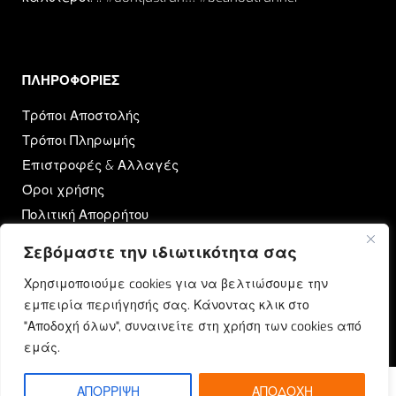
ΠΛΗΡΟΦΟΡΙΕΣ​
Τρόποι Αποστολής
Τρόποι Πληρωμής
Επιστροφές & Αλλαγές
Όροι χρήσης
Πολιτική Απορρήτου
Σεβόμαστε την ιδιωτικότητα σας
OUTRUN
Χρησιμοποιούμε cookies για να βελτιώσουμε την
Ποιοι Είμαστε
εμπειρία περιήγησής σας. Κάνοντας κλικ στο
Επικοινωνία
"Αποδοχή όλων", συναινείτε στη χρήση των cookies από
Blog
εμάς.
ΑΠΟΡΡΙΨΗ
ΑΠΟΔΟΧΗ