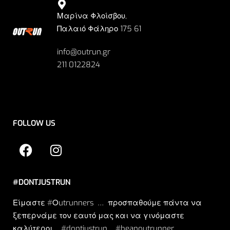
Μαρίνα Φλοίσβου,
Παλαιό Φάληρο 175 61
info@outrun.gr
211 0122824
FOLLOW US
#DONTJUSTRUN
Είμαστε #Οutrunners … προσπαθούμε πάντα να
ξεπερνάμε τον εαυτό μας και να γινόμαστε
καλύτεροι. .. #dontjustrun… #beanoutrunner