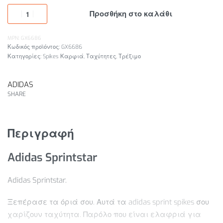
Προσθήκη στο καλάθι
MPN: GX6686
GX6686
Κατηγορίες:
Spikes Καρφιά
,
Ταχύτητες
,
Τρέξιμο
ADIDAS
SHARE
Περιγραφή
Adidas Sprintstar
Adidas Sprintstar.
Ξεπέρασε τα όριά σου. Αυτά τα adidas sprint spikes σου
χαρίζουν ταχύτητα. Παρόλο που είναι ελαφριά για