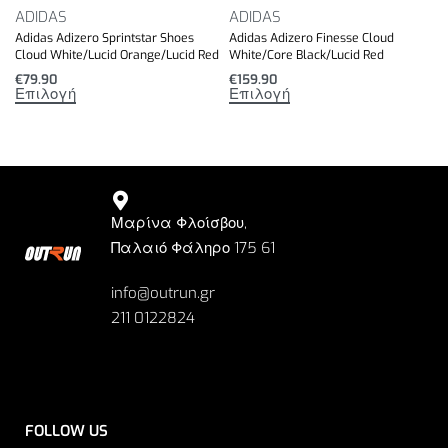
ADIDAS
ADIDAS
Adidas Adizero Sprintstar Shoes
Adidas Adizero Finesse Cloud
Cloud White/Lucid Orange/Lucid Red
White/Core Black/Lucid Red
€
79.90
€
159.90
Επιλογή
Επιλογή
Μαρίνα Φλοίσβου,
Παλαιό Φάληρο 175 61
info@outrun.gr
211 0122824
FOLLOW US