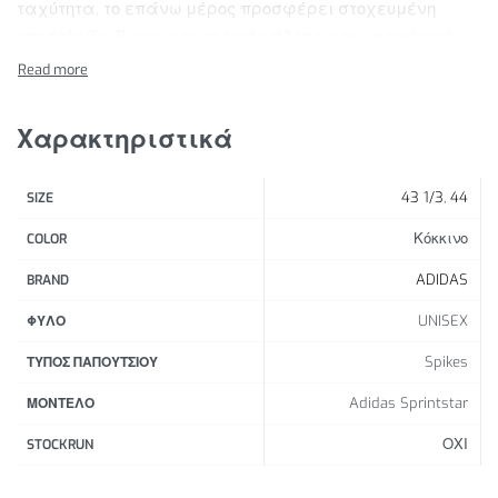
ταχύτητα, το επάνω μέρος προσφέρει στοχευμένη
υποστήριξη. Έχουν εσωτερική κάλτσα και κατασκευή
σαν μποτάκι για επιπλέον σταθερότητα.
Χαρακτηριστικά Προϊόντος:
Χαρακτηριστικά
Δέσιμο με κορδόνια
Υφασμάτινο επάνω μέρος
43 1/3
,
44
SIZE
Υφασμάτινη επένδυση
Συνθετική εξωτερική σόλα με τμήμα με spikes
Κόκκινο
COLOR
Βάρος: 157 γρ. (μέγεθος EUR: 42 2/3)
ADIDAS
BRAND
Το 25% των τμημάτων του επάνω μέρους
UNISEX
κατασκευάζεται με τουλάχιστον 50%
ΦΥΛΟ
ανακυκλωμένο υλικό
Spikes
ΤΥΠΟΣ ΠΑΠΟΥΤΣΙΟΥ
Adidas Sprintstar
ΜΟΝΤΕΛΟ
ΟΧΙ
STOCKRUN