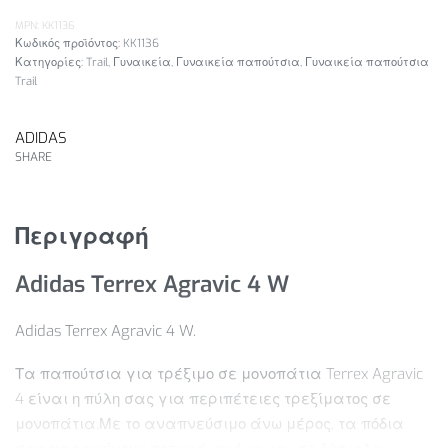
MPN: KK1136
KK1136
Κατηγορίες:
Trail
,
Γυναικεία
,
Γυναικεία παπούτσια
,
Γυναικεία παπούτσια
Trail
ADIDAS
SHARE
Περιγραφή
Adidas Terrex Agravic 4 W
Adidas Terrex Agravic 4 W.
Τα παπούτσια για τρέξιμο σε μονοπάτια Terrex Agravic
4 είναι η πύλη σας για περιπέτειες τρεξίματος σε
μονοπάτια.Με το αναπνεύσιμο άνω μέρος, τα πόδια