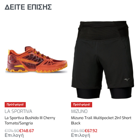
Υψομετρική διαφορά ενδιάμεσης σόλας: 8mm.
ΔΕΙΤΕ ΕΠΙΣΗΣ
Προσφορά!
Προσφορά!
LA SPORTIVA
MIZUNO
La Sportiva Bushido III Cherry
Mizuno Trail Multipocket 2In1 Short
Tomato/Sangria
Black
€
174.90
€
148.67
€
84.90
€
67.92
Επιλογή
Επιλογή