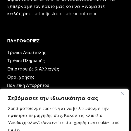
ξεπερνάμε τον εαυτό μας και να γινόμαστε
καλύτεροι. .. #dontjustrun… #beanoutrunner
ΠΛΗΡΟΦΟΡΙΕΣ​
Τρόποι Αποστολής
Τρόποι Πληρωμής
Επιστροφές & Αλλαγές
Όροι χρήσης
Πολιτική Απορρήτου
Σεβόμαστε την ιδιωτικότητα σας
OUTRUN
Χρησιμοποιούμε cookies για να βελτιώσουμε την
Ποιοι Είμαστε
εμπειρία περιήγησής σας. Κάνοντας κλικ στο
Επικοινωνία
"Αποδοχή όλων", συναινείτε στη χρήση των cookies από
Blog
εμάς.