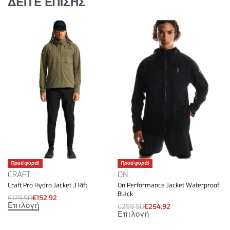
ΔΕΙΤΕ ΕΠΙΣΗΣ
Προσφορά!
Προσφορά!
CRAFT
ON
Craft Pro Hydro Jacket 3 Rift
On Performance Jacket Waterproof
Black
€
179.90
€
152.92
Επιλογή
€
299.90
€
254.92
Επιλογή