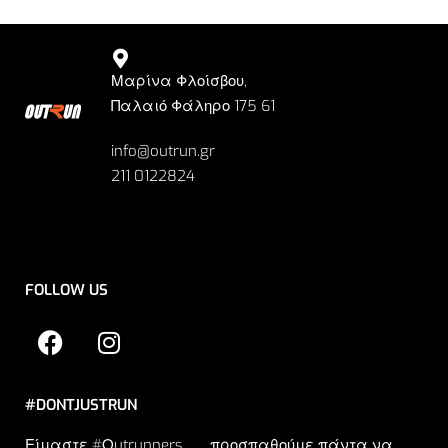
Μαρίνα Φλοίσβου,
Παλαιό Φάληρο 175 61
info@outrun.gr
211 0122824
FOLLOW US
#DONTJUSTRUN
Είμαστε #Οutrunners … προσπαθούμε πάντα να