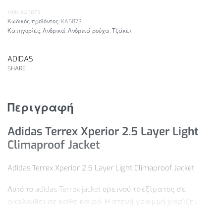
MPN: KA5873
KA5873
Κατηγορίες:
Ανδρικά
,
Ανδρικά ρούχα
,
Τζάκετ
ADIDAS
SHARE
Περιγραφή
Adidas Terrex Xperior 2.5 Layer Light
Climaproof Jacket
Adidas Terrex Xperior 2.5 Layer Light Climaproof Jacket.
Αυτό το adidas Terrex jacket ορεινού τρεξίματος σε
ακολουθεί σε κάθε καιρό. Η στενή γραμμή χαρίζει
στιλ, ενώ η κατασκευή με 2,5 layers ανάλαφρη αίσθηση