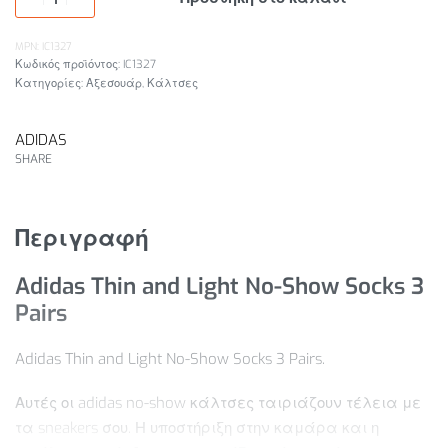
MPN: IC1327
IC1327
Κατηγορίες:
Αξεσουάρ
,
Κάλτσες
ADIDAS
SHARE
Περιγραφή
Adidas Thin and Light No-Show Socks 3
Pairs
Adidas Thin and Light No-Show Socks 3 Pairs.
Αυτές οι adidas no-show κάλτσες ταιριάζουν τέλεια με
τα sneakers σου. Η υποστήριξη στην καμάρα και η