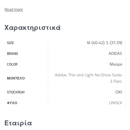
ανάλαφρη αίσθηση σου χαρίζουν άνεση είτε
χαλαρώνεις στον καναπέ είτε πας για τρέξιμο. Κάθε
συσκευασία περιέχει τρία ζευγάρια, για να έχεις
πάντα ένα καθαρό. Τουλάχιστον το 50% αυτού του
Χαρακτηριστικά
προϊόντος περιέχει ανακυκλωμένα και ανακυκλώσιμα
υλικά.
M (40-42)
,
S (37-39)
SIZE
Χαρακτηριστικά Προϊόντος:
ADIDAS
BRAND
Ύψος no-show
Μαύρο
COLOR
57% βαμβάκι, 37% ανακυκλωμένος πολυεστέρας,
Adidas Thin and Light No-Show Socks
3% ελαστοδιένιο, 2% ελαστάνη, 1% ανακυκλωμένο
ΜΟΝΤΕΛΟ
3 Pairs
νάιλον
Συσκευασία με τρία ζευγάρια
ΟΧΙ
STOCKRUN
Υποστήριξη καμάρας
UNISEX
ΦΥΛΟ
Μπροστινό μέρος χωρίς ραφές
Εταιρία