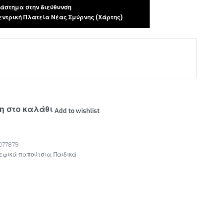
άστημα στην διεύθυνση
 Κεντρική Πλατεία Νέας Σμύρνης
(Χάρτης)
η στο καλάθι
Add to wishlist
077879
εφικά παπούτσια
,
Παιδικά