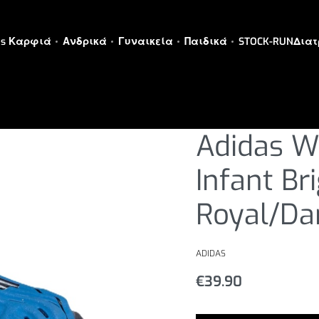
es Καρφιά
Ανδρικά
Γυναικεία
Παιδικά
STOCK-RUN
Διατ
STOCK-RUN
›
STOCK-RUN 0
Adidas W
Infant Br
Royal/Da
ADIDAS
€
39.90