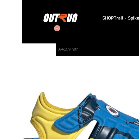
SHOP
Trail
Spik
0