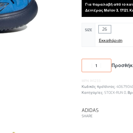
Για παραλαβή από το κατ
Δευτέρας Μαϊου 3, 17121,
26
SIZE
Εκκαθάριση
Προσθήκ
MPN: IH1233
4067904
Κατηγορίες:
STOCK-RUN 0
,
Βρ
ADIDAS
SHARE