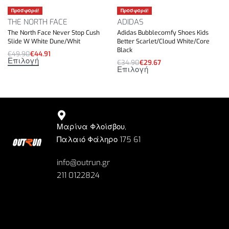
Προσφορά!
Προσφορά!
THE NORTH FACE
ADIDAS
The North Face Never Stop Cush
Adidas Bubblecomfy Shoes Kids
Slide W White Dune/Whit
Better Scarlet/Cloud White/Core
Black
€
49.90
€
44.91
Επιλογή
€
34.90
€
29.67
Επιλογή
Μαρίνα Φλοίσβου,
Παλαιό Φάληρο 175 61
info@outrun.gr
211 0122824