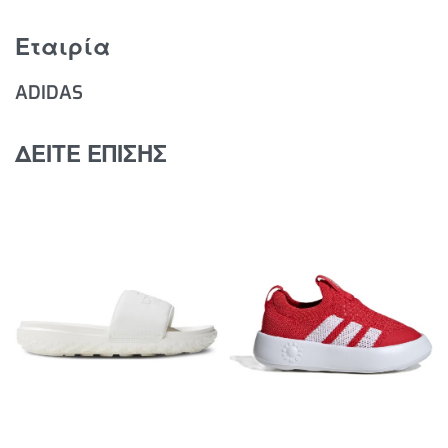
αριστερό όσο και στο δεξί πόδι
Εταιρία
Ελαφριά και ευέλικτη αντικραδασμική προστασία
EVA
ADIDAS
©Disney
ΔΕΙΤΕ ΕΠΙΣΗΣ