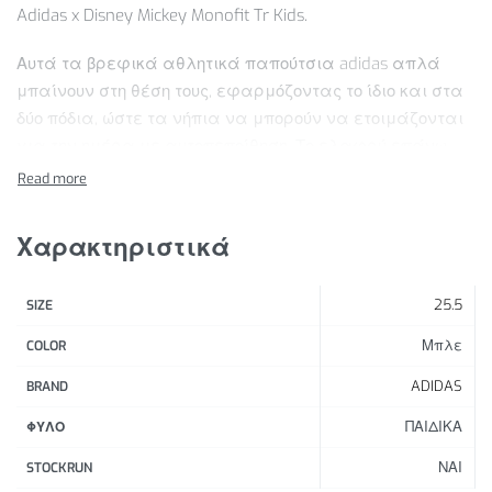
Adidas x Disney Mickey Monofit Tr Kids.
Αυτά τα βρεφικά αθλητικά παπούτσια adidas απλά
μπαίνουν στη θέση τους, εφαρμόζοντας το ίδιο και στα
δύο πόδια, ώστε τα νήπια να μπορούν να ετοιμάζονται
για την ημέρα με αυτοπεποίθηση. Το ελαφρύ επάνω
μέρος με επένδυση προσφέρει άνεση, ενώ η εύκαμπτη
αντικραδασμική προστασία EVA παρέχει στήριξη σε
κάθε βήμα. Διακοσμημένα με τους αγαπημένους τους
Χαρακτηριστικά
χαρακτήρες της Disney, αυτά τα παπούτσια κάνουν τις
καθημερινές περιπέτειες να μοιάζουν μαγικές.
25.5
SIZE
Χαρακτηριστικά Προϊόντος:
Μπλε
COLOR
Κανονική εφαρμογή
ADIDAS
BRAND
Κατασκευή με ολίσθηση
ΠΑΙΔΙΚΑ
Άνω μέρος από ανακυκλωμένο ύφασμα
ΦΥΛΟ
Υφασμάτινη επένδυση
ΝΑΙ
STOCKRUN
Συμμετρικά παπούτσια που ταιριάζουν τόσο στο