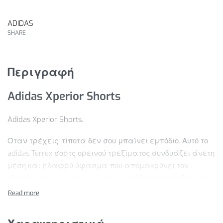
ADIDAS
SHARE
Περιγραφή
Adidas Xperior Shorts
Adidas Xperior Shorts.
Όταν τρέχεις, τίποτα δεν σου μπαίνει εμπόδιο. Αυτό το
adidas Terrex σορτς ορεινού τρεξίματος συνδυάζει άνετη
μέση και ελαφρύ ύφασμα που απομακρύνει τον
ιδρώτα, για να τρέχεις χωρίς εμπόδια στην πεζοπορία
ή τις outdoor περιπέτειές σου. Η χαμηλή τσέπη πίσω στη
μέση μεταφέρει τα κλειδιά ή τις κάρτες σου, ενώ οι
mesh τσέπες γύρω από τη μέση μεταφέρουν τα