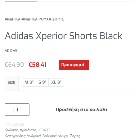
ΑΝΔΡΙΚΑ
›
ΑΝΔΡΙΚΑ ΡΟΥΧΑ
›
ΣΟΡΤΣ
Adidas Xperior Shorts Black
ADIDAS
€
64.90
€
58.41
Προσφορά!
M 9"
S 9"
XL 9"
SIZE
Προσθήκη στο καλάθι
MPN: JE9433
JE9433
Κατηγορίες:
Ανδρικά
,
Ανδρικά ρούχα
,
Σορτς