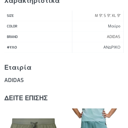
Χαρακτηριστικά
τζελάκια και τα snacks σου.
Χαρακτηριστικά Προϊόντος:
M 9"
,
S 9"
,
XL 9"
SIZE
Κανονική εφαρμογή
Μαύρο
COLOR
Ελαστική μέση με κορδόνι
ADIDAS
BRAND
100% πολυεστέρας (ανακυκλωμένος)
ΑΝΔΡΙΚΟ
Τσέπη με φερμουάρ
ΦΥΛΟ
Άνοιγμα στα πλαϊνά
Ύφασμα που απομακρύνει την υγρασία
Εταιρία
ADIDAS
ΔΕΙΤΕ ΕΠΙΣΗΣ