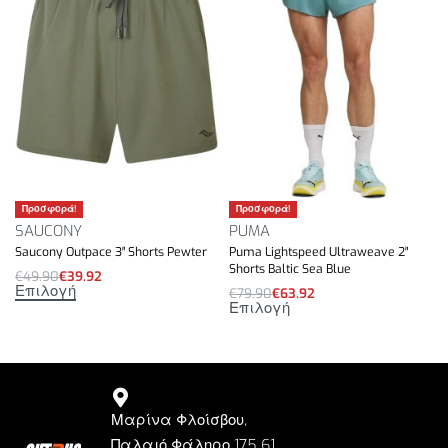
Προσφορά!
Προσφορά!
SAUCONY
PUMA
Saucony Outpace 3″ Shorts Pewter
Puma Lightspeed Ultraweave 2″
Shorts Baltic Sea Blue
€
49.90
€
39.92
Επιλογή
€
79.90
€
63.92
Επιλογή
Μαρίνα Φλοίσβου,
Παλαιό Φάληρο 175 61