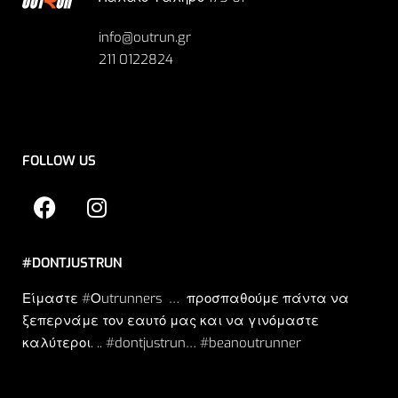
info@outrun.gr
211 0122824
FOLLOW US
#DONTJUSTRUN
Είμαστε #Οutrunners … προσπαθούμε πάντα να
ξεπερνάμε τον εαυτό μας και να γινόμαστε
καλύτεροι. .. #dontjustrun… #beanoutrunner