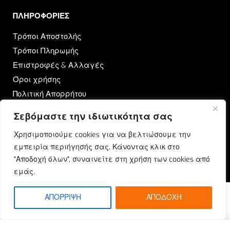
ΠΛΗΡΟΦΟΡΙΕΣ​
Τρόποι Αποστολής
Τρόποι Πληρωμής
Επιστροφές & Αλλαγές
Όροι χρήσης
Πολιτική Απορρήτου
Σεβόμαστε την ιδιωτικότητα σας
OUTRUN
Χρησιμοποιούμε cookies για να βελτιώσουμε την
Ποιοι Είμαστε
εμπειρία περιήγησής σας. Κάνοντας κλικ στο
Επικοινωνία
"Αποδοχή όλων", συναινείτε στη χρήση των cookies από
Blog
εμάς.
ΑΠΟΡΡΙΨΗ
ΑΠΟΔΟΧΗ
© Outrun 2023. All rights reserved | Produced by