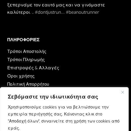
ξεπερνάμε τον εαυτό μας και να γινόμαστε
καλύτεροι. .. #dontjustrun… #beanoutrunner
ΠΛΗΡΟΦΟΡΙΕΣ​
Τρόποι Αποστολής
Τρόποι Πληρωμής
Επιστροφές & Αλλαγές
Όροι χρήσης
Πολιτική Απορρήτου
Σεβόμαστε την ιδιωτικότητα σας
OUTRUN
Χρησιμοποιούμε cookies για να βελτιώσουμε την
Ποιοι Είμαστε
εμπειρία περιήγησής σας. Κάνοντας κλικ στο
Επικοινωνία
"Αποδοχή όλων", συναινείτε στη χρήση των cookies από
Blog
εμάς.