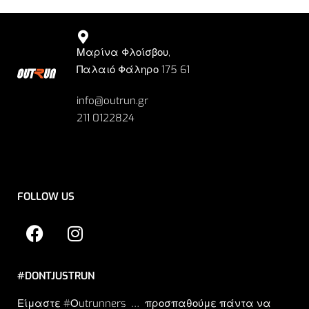
Μαρίνα Φλοίσβου,
Παλαιό Φάληρο 175 61
info@outrun.gr
211 0122824
FOLLOW US
#DONTJUSTRUN
Είμαστε #Οutrunners … προσπαθούμε πάντα να