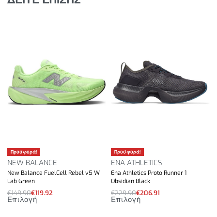
Lightstrike Pro ενδιάμεση σόλα απορρόφησης
κραδασμών
Εξωτερική σόλα από καουτσούκ
Βάρος: περίπου 172gr.
Drop ενδιάμεσης σόλας: 6mm.
Προσφορά!
Προσφορά!
NEW BALANCE
ENA ATHLETICS
New Balance FuelCell Rebel v5 W
Ena Athletics Proto Runner 1
Lab Green
Obsidian Black
€
149.90
€
119.92
€
229.90
€
206.91
Επιλογή
Επιλογή