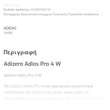
MPN: JR6362
4068801186794
Κατηγορίες:
Αγωνιστικά-ελαφριά
,
Γυναικεία
,
Γυναικεία παπούτσια
ADIDAS
SHARE
Περιγραφή
Adizero Adios Pro 4 W
Adizero Adios Pro 4 W.
Τα Adizero Adios Pro είναι κορυφαία αγωνιστικά
παπούτσια της Adizero και έχουν σημειώσει τις
περισσότερες νίκες παγκοσμίως. Τα Adizero Adios Pro 4
σχεδιάστηκαν για τους γρήγορους δρομείς που θέλουν