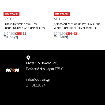
Προσφορά!
Προσφορά!
BROOKS
ADIDAS
Brooks Hyperion Max 3 W
Adidas Adizero Adios Pro 4 W Cloud
Coconut/Green Gecko/Pink Clay
White/Core Black/Silver Metallic
€
194.90
€
155.92
€
249.90
€
199.92
Επιλογή
Επιλογή
Μαρίνα Φλοίσβου,
Παλαιό Φάληρο 175 61
info@outrun.gr
211 0122824