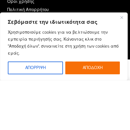
Όροι χρήσης
Πολιτική Απορρήτου
Σεβόμαστε την ιδιωτικότητα σας
OUTRUN
Χρησιμοποιούμε cookies για να βελτιώσουμε την
Ποιοι Είμαστε
εμπειρία περιήγησής σας. Κάνοντας κλικ στο
Επικοινωνία
"Αποδοχή όλων", συναινείτε στη χρήση των cookies από
Blog
εμάς.
ΑΠΟΡΡΙΨΗ
ΑΠΟΔΟΧΗ
© Outrun 2023. All rights reserved | Produced by
ETOUCH
SELECT OPTIONS
From
€
163.92