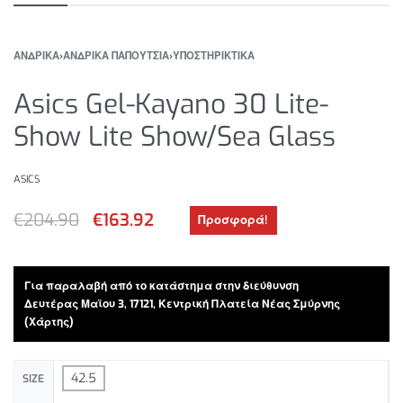
ΑΝΔΡΙΚΑ
›
ΑΝΔΡΙΚΑ ΠΑΠΟΥΤΣΙΑ
›
ΥΠΟΣΤΗΡΙΚΤΙΚΑ
Asics Gel-Kayano 30 Lite-
Show Lite Show/Sea Glass
ASICS
€
204.90
€
163.92
Προσφορά!
Για παραλαβή από το κατάστημα στην διεύθυνση
Δευτέρας Μαϊου 3, 17121, Κεντρική Πλατεία Νέας Σμύρνης
(Χάρτης)
42.5
SIZE