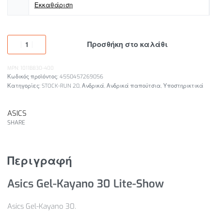
Εκκαθάριση
Προσθήκη στο καλάθι
MPN: 1011B830-400
4550457269056
Κατηγορίες:
STOCK-RUN 20
,
Ανδρικά
,
Ανδρικά παπούτσια
,
Υποστηρικτικά
ASICS
SHARE
Περιγραφή
Asics Gel-Kayano 30 Lite-Show
Asics Gel-Kayano 30.