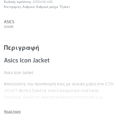
2011D456-400
Κατηγορίες:
Ανδρικά
,
Ανδρικά ρούχα
,
Τζάκετ
ASICS
SHARE
Περιγραφή
Asics Icon Jacket
Asics Icon Jacket.
Απολαύστε την προπόνησή σας με άνεση χάρη στο ICON
JACKET. Αυτή η ζακέτα από ελαφρύ και ευέλικτο
ύφασμα, διαθέτει υδατοαπωθητική επίστρωση για
προστασία από την ελαφριά βροχή. Διαθέτει επίσης
πλέγμα κάτω από τα χέρια για αναπνοή, ελαστική
κουκούλα και κορδόνι ρύθμισης για προσαρμοσμένη