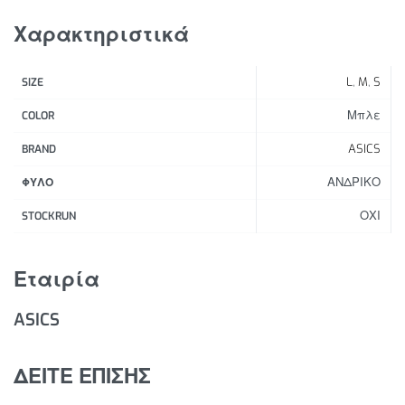
εφαρμογή, καθώς και πλαϊνές τσέπες με φερμουάρ
Χαρακτηριστικά
για την αποθήκευση των απαραίτητων αντικειμένων
για το τρέξιμο.
L
,
M
,
S
SIZE
Χαρακτηριστικά Προϊόντος:
Μπλε
COLOR
Αδιάβροχο.
ASICS
BRAND
Ελαφρύ υφασμένο ύφασμα.
ΑΝΔΡΙΚΟ
Πλέγμα στις μασχάλες για αυξημένη αναπνοή.
ΦΥΛΟ
Ελαστική κουκούλα για βροχή.
ΟΧΙ
STOCKRUN
Κορδόνι ρύθμισης εφαρμογής στην κουκούλα.
Καμπυλωτή πλάτη για επιπλέον κάλυψη.
Εταιρία
Πλαϊνές τσέπες με φερμουάρ.
Ανακλαστικές λεπτομέρειες
ASICS
ΔΕΙΤΕ ΕΠΙΣΗΣ