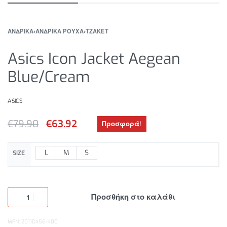
ΑΝΔΡΙΚΑ
›
ΑΝΔΡΙΚΑ ΡΟΥΧΑ
›
ΤΖΑΚΕΤ
Asics Icon Jacket Aegean
Blue/Cream
ASICS
€
79.90
€
63.92
Προσφορά!
L
M
S
SIZE
Προσθήκη στο καλάθι
MPN: 2011D456-400