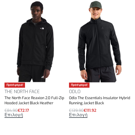
Προσφορά!
Προσφορά!
THE NORTH FACE
ODLO
The North Face Reaxion 2.0 Full-Zip
Odlo The Essentials Insulator Hybrid
Hooded Jacket Black Heather
Running Jacket Black
€
84.90
€
72.17
€
139.90
€
111.92
Επιλογή
Επιλογή