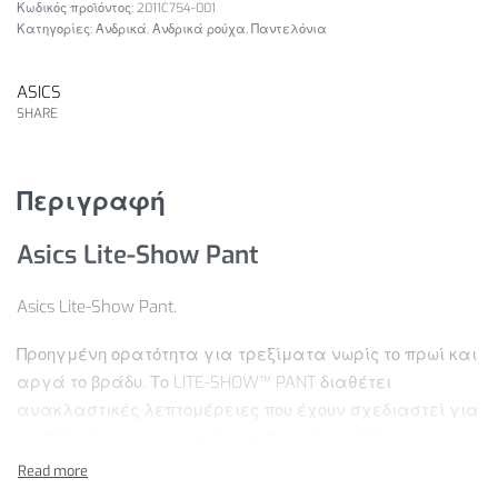
2011C754-001
Κατηγορίες:
Ανδρικά
,
Ανδρικά ρούχα
,
Παντελόνια
ASICS
SHARE
Περιγραφή
Asics Lite-Show Pant
Asics Lite-Show Pant.
Προηγμένη ορατότητα για τρεξίματα νωρίς το πρωί και
αργά το βράδυ. Το LITE-SHOW™ PANT διαθέτει
ανακλαστικές λεπτομέρειες που έχουν σχεδιαστεί για
να βελτιώνουν την ορατότητά σας σε συνθήκες
χαμηλού φωτισμού. Τουλάχιστον το 50% του κύριου
υλικού του ενδύματος είναι κατασκευασμένο με