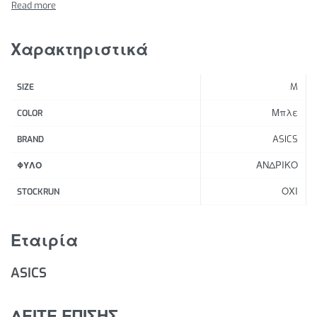
κορυφαίο ελαφρύ ύφασμα αυτού του ενδύματος
συμβάλλει στη θωράκιση ενάντια στο κρύο και τον
άνεμο.
Χαρακτηριστικά
Χαρακτηριστικά Προϊόντος:
M
SIZE
Συσκευάσιμος σχεδιασμός που μπορεί να
αποθηκευτεί στην πίσω τσέπη του
Μπλε
COLOR
Η δεξιά τσέπη διαθέτει ενσωματωμένη ασφαλή
ASICS
BRAND
τσέπη για το τηλέφωνο
ΑΝΔΡΙΚΟ
Κορδόνι περίσφιξης στο στρίφωμα για δυνατότητα
ΦΥΛΟ
ρύθμισης
ΟΧΙ
STOCKRUN
Ανακλαστικές λεπτομέρειες
100% νάιλον ύφασμα
Εταιρία
ASICS
ΔΕΙΤΕ ΕΠΙΣΗΣ