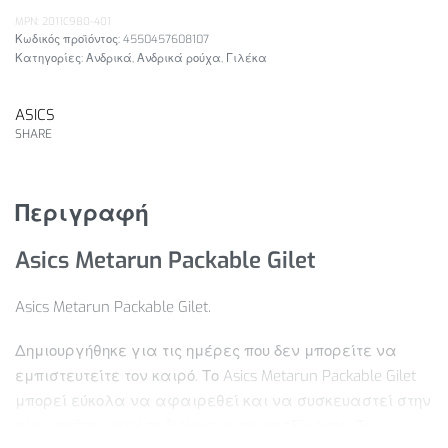
MPN: 2011C980-401
4550457608107
Κατηγορίες:
Ανδρικά
,
Ανδρικά ρούχα
,
Γιλέκα
ASICS
SHARE
Περιγραφή
Asics Metarun Packable Gilet
Asics Metarun Packable Gilet.
Δημιουργήθηκε για τις ημέρες που δεν μπορείτε να
εμπιστευτείτε τον καιρό. Το Asics Metarun Packable Gilet
μπορεί εύκολα να αφαιρεθεί και να συσκευαστεί στην
πίσω τσέπη κατά τη διάρκεια του τρεξίματος. Το