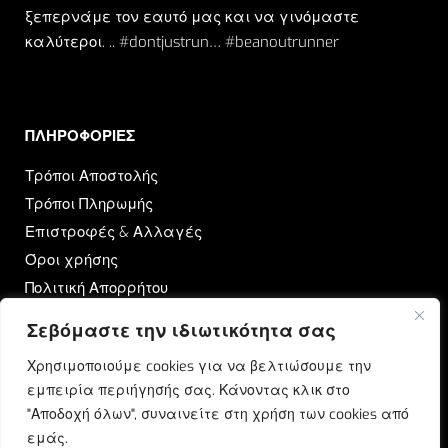
ξεπερνάμε τον εαυτό μας και να γινόμαστε
καλύτεροι. .. #dontjustrun… #beanoutrunner
ΠΛΗΡΟΦΟΡΙΕΣ​
Τρόποι Αποστολής
Τρόποι Πληρωμής
Επιστροφές & Αλλαγές
Όροι χρήσης
Πολιτική Απορρήτου
Σεβόμαστε την ιδιωτικότητα σας
OUTRUN
Χρησιμοποιούμε cookies για να βελτιώσουμε την
Ποιοι Είμαστε
εμπειρία περιήγησής σας. Κάνοντας κλικ στο
Επικοινωνία
"Αποδοχή όλων", συναινείτε στη χρήση των cookies από
Blog
εμάς.