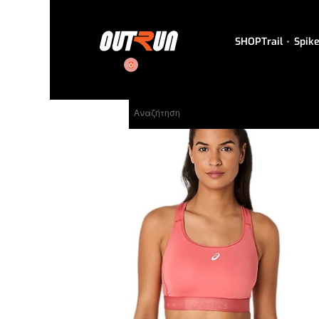
SHOP
Trail
Spik
0