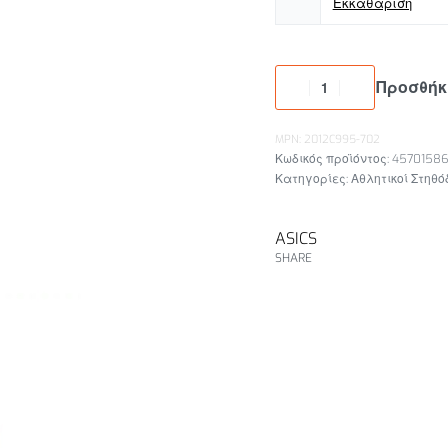
Εκκαθάριση
Προσθήκ
MPN: 2012C995-702
45701586
Κατηγορίες:
Αθλητικοί Στηθό
ASICS
SHARE