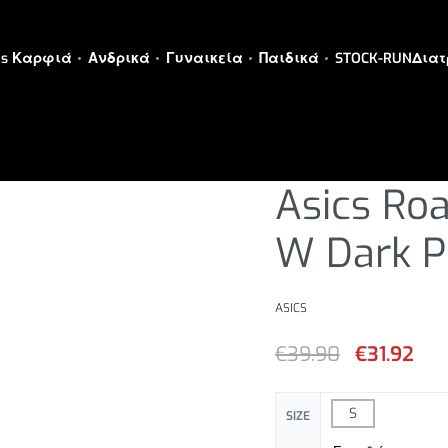
es Καρφιά
Ανδρικά
Γυναικεία
Παιδικά
STOCK-RUN
Διατ
ΓΥΝΑΙΚΕΙΑ
›
ΓΥΝΑΙΚΕΙΑ ΡΟΥΧ
Asics Ro
W Dark P
ASICS
€
39.90
€
31.92
S
SIZE