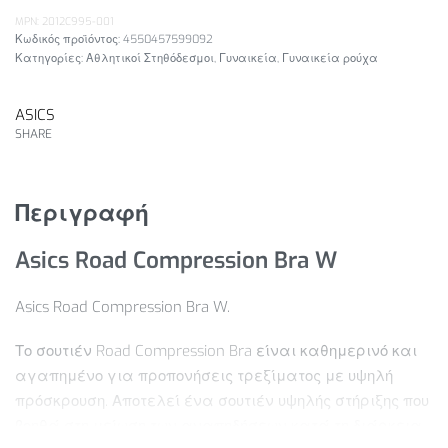
MPN: 2012C995-001
4550457599092
Κατηγορίες:
Αθλητικοί Στηθόδεσμοι
,
Γυναικεία
,
Γυναικεία ρούχα
ASICS
SHARE
Περιγραφή
Asics Road Compression Bra W
Asics Road Compression Bra W.
Το σουτιέν Road Compression Bra είναι καθημερινό και
αγαπημένο για προπονήσεις τρεξίματος με υψηλή
πρόσκρουση. Αποτελεί ένα σουτιέν υψηλής στήριξης που
βοηθά στη μείωση των αναπηδήσεων κατά τη διάρκεια