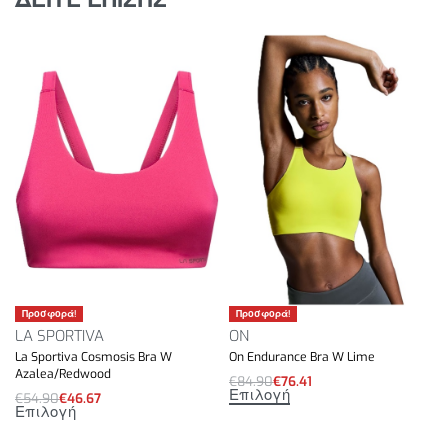
Προσφορά!
Προσφορά!
LA SPORTIVA
ON
La Sportiva Cosmosis Bra W
On Endurance Bra W Lime
Azalea/Redwood
€
84.90
€
76.41
Επιλογή
€
54.90
€
46.67
Επιλογή