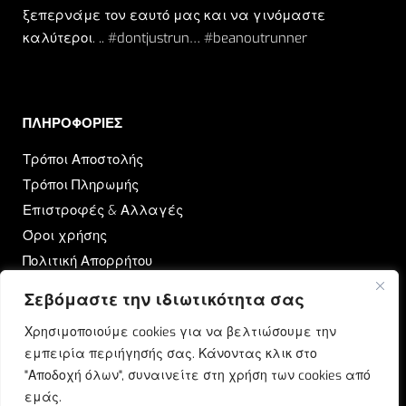
ξεπερνάμε τον εαυτό μας και να γινόμαστε
καλύτεροι. .. #dontjustrun… #beanoutrunner
ΠΛΗΡΟΦΟΡΙΕΣ​
Τρόποι Αποστολής
Τρόποι Πληρωμής
Επιστροφές & Αλλαγές
Όροι χρήσης
Πολιτική Απορρήτου
Σεβόμαστε την ιδιωτικότητα σας
OUTRUN
Χρησιμοποιούμε cookies για να βελτιώσουμε την
Ποιοι Είμαστε
εμπειρία περιήγησής σας. Κάνοντας κλικ στο
Επικοινωνία
"Αποδοχή όλων", συναινείτε στη χρήση των cookies από
Blog
εμάς.