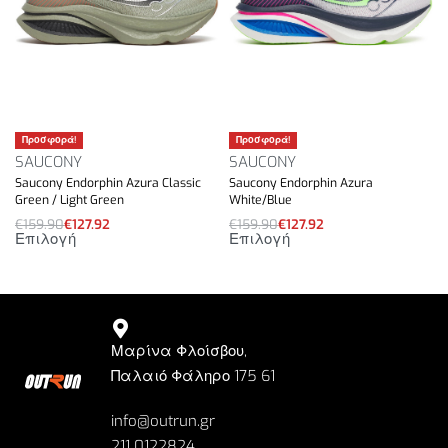
Προσφορά!
Προσφορά!
SAUCONY
SAUCONY
Saucony Endorphin Azura Classic
Saucony Endorphin Azura
Green / Light Green
White/Blue
€
159.90
€
127.92
€
159.90
€
127.92
Επιλογή
Επιλογή
Μαρίνα Φλοίσβου,
Παλαιό Φάληρο 175 61
info@outrun.gr
211 0122824