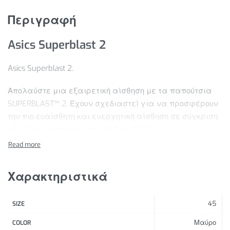
Περιγραφή
Asics Superblast 2
Asics Superblast 2.
Απολαύστε μια εξαιρετική αίσθηση με τα παπούτσια
SUPERBLAST™ 2. Έχουν σχεδιαστεί για να προσφέρουν
την πιο ευαίσθητη και ενεργητική αίσθηση σε σύγκριση
με άλλα παπούτσια της σειράς ASICS με
αντικραδασμική προστασία. Η μεσαία σόλα διαθέτει
συνδυασμό αντικραδασμικής προστασίας FF BLAST™
PLUS και FF TURBO™ PLUS που συμβάλλουν στη
Χαρακτηριστικά
δημιουργία μιας από τις πιο ελαφριές και
αναπηδητικές εμπειρίες τρεξίματος.
45
SIZE
Χαρακτηριστικά Προϊόντος:
Μαύρο
COLOR