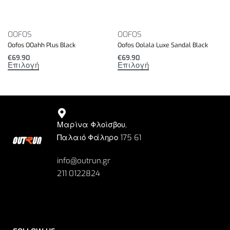
OOFOS
OOFOS
Oofos OOahh Plus Black
Oofos Oolala Luxe Sandal Black
€
69.90
€
69.90
Επιλογή
Επιλογή
Μαρίνα Φλοίσβου,
Παλαιό Φάληρο 175 61
info@outrun.gr
211 0122824