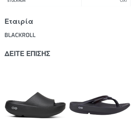
ΟΧΙ
Διαθέσιμο σε δύο διαστάσεις: 8cm. και 12cm.
STOCKRUN
Άοσμο
Εύκολη απολύμανση
Εταιρία
BLACKROLL
ΔΕΙΤΕ ΕΠΙΣΗΣ