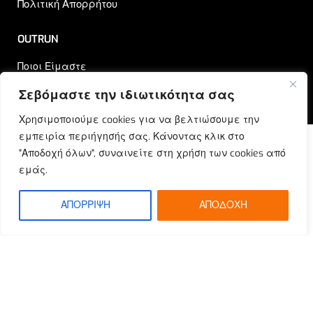
Πολιτική Απορρήτου
OUTRUN
Ποιοι Είμαστε
Επικοινωνία
Σεβόμαστε την ιδιωτικότητα σας
Blog
Χρησιμοποιούμε cookies για να βελτιώσουμε την
εμπειρία περιήγησής σας. Κάνοντας κλικ στο
"Αποδοχή όλων", συναινείτε στη χρήση των cookies από
εμάς.
© Outrun 2023. All rights reserved | Produced by
ETOUCH
ΑΠΟΡΡΙΨΗ
ΑΠΟΔΟΧΗ