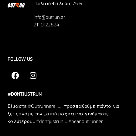
Παλαιό Φάληρο 175 61
info@outrun.gr
211 0122824
FOLLOW US
#DONTJUSTRUN
Είμαστε #Οutrunners … προσπαθούμε πάντα να
ξεπερνάμε τον εαυτό μας και να γινόμαστε
καλύτεροι. .. #dontjustrun… #beanoutrunner