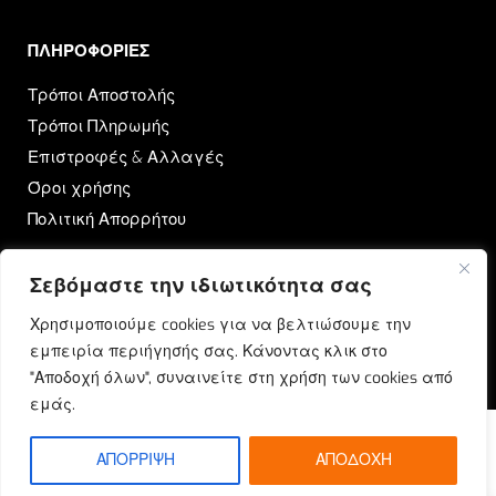
ΠΛΗΡΟΦΟΡΙΕΣ​
Τρόποι Αποστολής
Τρόποι Πληρωμής
Επιστροφές & Αλλαγές
Όροι χρήσης
Πολιτική Απορρήτου
OUTRUN
Σεβόμαστε την ιδιωτικότητα σας
Ποιοι Είμαστε
Χρησιμοποιούμε cookies για να βελτιώσουμε την
Επικοινωνία
εμπειρία περιήγησής σας. Κάνοντας κλικ στο
Blog
"Αποδοχή όλων", συναινείτε στη χρήση των cookies από
εμάς.
ΑΠΟΡΡΙΨΗ
ΑΠΟΔΟΧΗ
© Outrun 2023. All rights reserved | Produced by