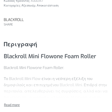
A000347
Κατηγορίες:
Αξεσουάρ
,
Αποκατάσταση
BLACKROLL
SHARE
Περιγραφή
Blackroll Mini Flowone Foam Roller
Blackroll Mini Flowone Foam Roller.
Το Blackroll Mini Flow είναι η νεότερη εξέλιξη του
δημοφιλούς και επιτυχημένου Blackroll Mini. Επιδρά στην
περιτονία, απελευθερώνει τις συμφύσεις, αλλά και να
διεγείρει την αιματική κυκλοφορία. Η επιφάνειά του
είναι δομημένη σε δύο κατευθύνσεις. Συνδυάζει έτσι
την ομαλή κύλιση στη μία κατεύθυνση, με την