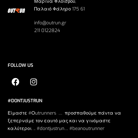
Μαρίνα Φλοίσβου,
Παλαιό Φάληρο 175 61
info@outrun.gr
211 0122824
FOLLOW US
#DONTJUSTRUN
Είμαστε #Οutrunners … προσπαθούμε πάντα να
ξεπερνάμε τον εαυτό μας και να γινόμαστε
καλύτεροι. .. #dontjustrun… #beanoutrunner