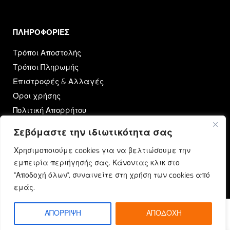
ΠΛΗΡΟΦΟΡΙΕΣ​
Τρόποι Αποστολής
Τρόποι Πληρωμής
Επιστροφές & Αλλαγές
Όροι χρήσης
Πολιτική Απορρήτου
Σεβόμαστε την ιδιωτικότητα σας
OUTRUN
Χρησιμοποιούμε cookies για να βελτιώσουμε την
Ποιοι Είμαστε
εμπειρία περιήγησής σας. Κάνοντας κλικ στο
Επικοινωνία
"Αποδοχή όλων", συναινείτε στη χρήση των cookies από
Blog
εμάς.
ΑΠΟΡΡΙΨΗ
ΑΠΟΔΟΧΗ