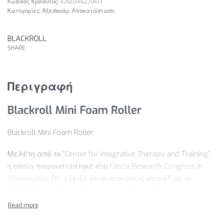
4260346270413
Κατηγορίες:
Αξεσουάρ
,
Αποκατάσταση
BLACKROLL
SHARE
Περιγραφή
Blackroll Mini Foam Roller
Blackroll Mini Foam Roller.
Μελέτη από το “Center for Integrative Therapy and Training”,
η οποία παρουσιάστηκε στο Fascia Research Congress in
Washington, DC. έδειξε ότι οι ασκήσεις μασάζ με το
BLACKROLL® MINI μπορεί να έχει θετική δράση στη
φυσική και ψυχική κατάσταση του ασκούμενου. Τα
θετικά αποτελέσματα μπορούν να γίνουν αισθητά σε 4