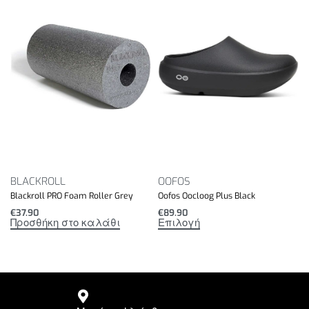
Υγιεινή:
άοσμο
ανθεντικό στο νερό
εύκολο πλύσιμο
απολυμαίνεται εύκολα
BLACKROLL
OOFOS
Blackroll PRO Foam Roller Grey
Oofos Oocloog Plus Black
€
37.90
€
89.90
Προσθήκη στο καλάθι
Επιλογή