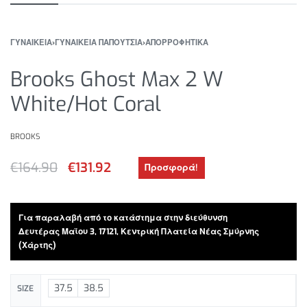
ΓΥΝΑΙΚΕΙΑ
›
ΓΥΝΑΙΚΕΙΑ ΠΑΠΟΥΤΣΙΑ
›
ΑΠΟΡΡΟΦΗΤΙΚΑ
Brooks Ghost Max 2 W
White/Hot Coral
BROOKS
€
164.90
€
131.92
Προσφορά!
Για παραλαβή από το κατάστημα στην διεύθυνση
Δευτέρας Μαϊου 3, 17121, Κεντρική Πλατεία Νέας Σμύρνης
(Χάρτης)
37.5
38.5
SIZE