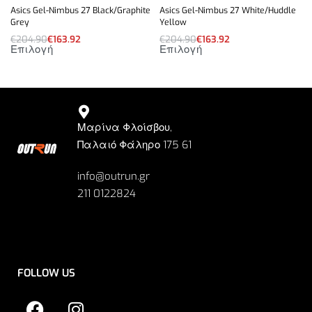
Asics Gel-Nimbus 27 Black/Graphite
Asics Gel-Nimbus 27 White/Huddle
Grey
Yellow
€
204.90
€
163.92
€
204.90
€
163.92
Επιλογή
Επιλογή
Μαρίνα Φλοίσβου,
Παλαιό Φάληρο 175 61
info@outrun.gr
211 0122824
FOLLOW US