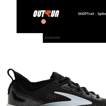
SHOP
Trail
Spik
0