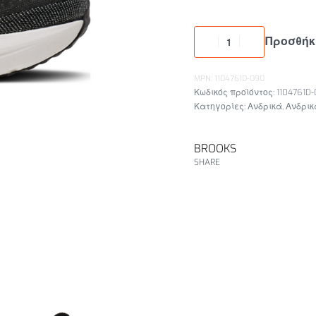
Προσθήκ
MPN: 1104761D-090
1104761D
Κατηγορίες:
Ανδρικά
,
Ανδρικ
BROOKS
SHARE