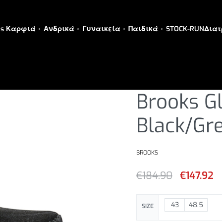
es Καρφιά
Ανδρικά
Γυναικεία
Παιδικά
STOCK-RUN
Διατ
ΑΝΔΡΙΚΑ
›
ΑΝΔΡΙΚΑ ΠΑΠΟΥΤΣ
Brooks Gl
Black/Gr
BROOKS
€
184.90
€
147.92
43
48.5
SIZE