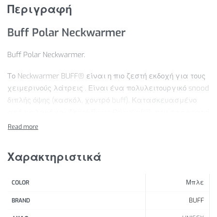
Περιγραφή
Buff Polar Neckwarmer
Buff Polar Neckwarmer.
Το Neckwarmer BUFF® είναι η πιο ζεστή εκδοχή για τους
χειμερινούς λάτρεις . Είναι ένα πολυλειτουργικό snood
διπλής όψης (κασκόλ, χοντρό buff). Κατασκευασμένο
από μαλακό και ζεστό fleece PrimaLoft®, που σας κρατά
ζεστούς και προστατεύει από τον άνεμο. Αναπνεύσιμο
και ελαστικό, αυτό το κάλυμμα κεφαλής θα προσφέρει
εξαιρετική άνεση και θερμική προστασία.
Χαρακτηριστικά
Χαρακτηριστικά Προϊόντος:
Μπλε
COLOR
Ένα ευέλικτο ζεστό κασκόλ snood από ζεστό και
απαλό υλικό PrimaLoft®.
BUFF
BRAND
Ιδανικό για αστικά περιβάλλοντα. Προστατεύει το