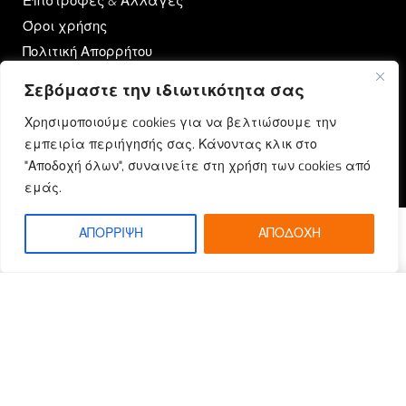
Επιστροφές & Αλλαγές
Όροι χρήσης
Πολιτική Απορρήτου
Σεβόμαστε την ιδιωτικότητα σας
OUTRUN
Χρησιμοποιούμε cookies για να βελτιώσουμε την
Ποιοι Είμαστε
εμπειρία περιήγησής σας. Κάνοντας κλικ στο
Επικοινωνία
"Αποδοχή όλων", συναινείτε στη χρήση των cookies από
Blog
εμάς.
ΑΠΟΡΡΙΨΗ
ΑΠΟΔΟΧΗ
© Outrun 2023. All rights reserved | Produced by
ETOUCH