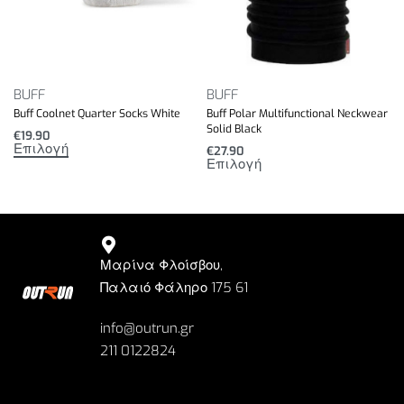
BUFF
BUFF
Buff Coolnet Quarter Socks White
Buff Polar Multifunctional Neckwear
Solid Black
€
19.90
Επιλογή
€
27.90
Επιλογή
Μαρίνα Φλοίσβου,
Παλαιό Φάληρο 175 61
info@outrun.gr
211 0122824