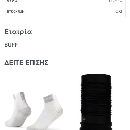
UNISEX
ΦΥΛΟ
κρύο, το χιόνι και τον άνεμο, δημιουργεί μια
ΟΧΙ
αίσθηση άνεσης στις πιο ακραίες καιρικές
STOCKRUN
συνθήκες.
Αποτρέπει την απώλεια θερμότητας σε κρύο καιρό,
Εταιρία
διατηρεί μια άνετη θερμοκρασία σώματος.
Ένα μέγεθος ταιριάζει στους περισσότερους
BUFF
ενήλικες και εφήβους.
Τεντώνεται καλά, στεγνώνει πολύ γρήγορα, δεν
ΔΕΙΤΕ ΕΠΙΣΗΣ
συρρικνώνεται μετά το πλύσιμο