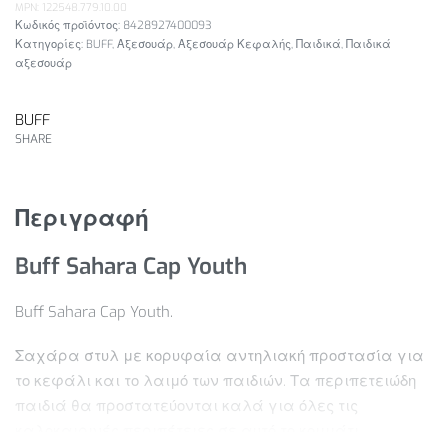
MPN: 122548.779.10.00
8428927400093
Κατηγορίες:
BUFF
,
Αξεσουάρ
,
Αξεσουάρ Κεφαλής
,
Παιδικά
,
Παιδικά
αξεσουάρ
BUFF
SHARE
Περιγραφή
Buff Sahara Cap Youth
Buff Sahara Cap Youth.
Σαχάρα στυλ με κορυφαία αντηλιακή προστασία για
το κεφάλι και το λαιμό των παιδιών. Τα περιπετειώδη
παιδιά θα προστατεύονται καλά για όλες τις
καλοκαιρινές περιπέτειες σε αυτό το κομμάτι