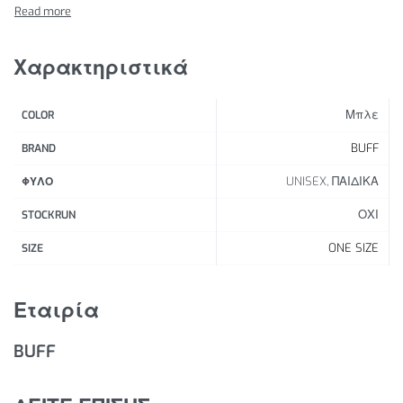
εμπνευσμένο από τη Σαχάρα που στεγνώνει γρήγορα!
Χαρακτηριστικά Προϊόντος:
Χαρακτηριστικά
Υπέροχη αντηλιακή προστασία για τα παιδιά σας.
Διαθέτει προστασία λαιμού από τον ήλιο.
Μπλε
COLOR
Ρυθμιζόμενο κορδόνι περίσφιξης για καλύτερη
εφαρμογή.
BUFF
BRAND
UNISEX, ΠΑΙΔΙΚΑ
ΦΥΛΟ
ΟΧΙ
STOCKRUN
ONE SIZE
SIZE
Εταιρία
BUFF