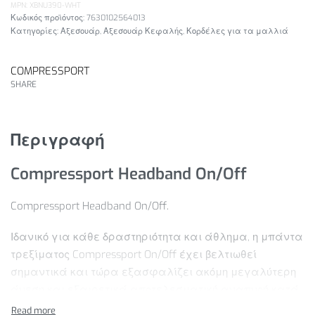
MPN: XBNU390-WHT
7630102564013
Κατηγορίες:
Αξεσουάρ
,
Αξεσουάρ Κεφαλής
,
Κορδέλες για τα μαλλιά
COMPRESSPORT
SHARE
Περιγραφή
Compressport Headband On/Off
Compressport Headband On/Off.
Ιδανικό για κάθε δραστηριότητα και άθλημα, η μπάντα
τρεξίματος Compressport On/Off έχει βελτιωθεί
σημαντικά και τώρα εξασφαλίζει ακόμη μεγαλύτερη
άνεση και εξαιρετικά αποτελεσματική αναπνοή κατά
τη διάρκεια των πιο έντονων προπονήσεων και αγώνων.