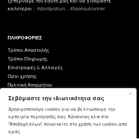
ξεπερνάμε τον εαυτό μας και να γινόμαστε
καλύτεροι. .. #dontjustrun… #beanoutrunner
ΠΛΗΡΟΦΟΡΙΕΣ​
Τρόποι Αποστολής
Τρόποι Πληρωμής
Επιστροφές & Αλλαγές
Όροι χρήσης
Πολιτική Απορρήτου
Σεβόμαστε την ιδιωτικότητα σας
OUTRUN
Χρησιμοποιούμε cookies για να βελτιώσουμε την
Ποιοι Είμαστε
εμπειρία περιήγησής σας. Κάνοντας κλικ στο
Επικοινωνία
"Αποδοχή όλων", συναινείτε στη χρήση των cookies από
Blog
εμάς.