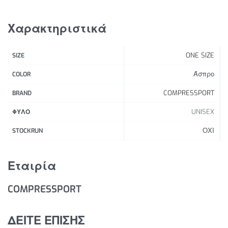
του αγώνα είναι καυτές.
Χαρακτηριστικά
Χαρακτηριστικά Προϊόντος:
Γρήγορο στέγνωμα,
ONE SIZE
SIZE
Αντιβακτηριδιακό ύφασμα από πετσέτα στο
Άσπρο
COLOR
εσωτερικό της κορυφής, πολύ μαλακό.
Απορροφά τον ιδρώτα για μέγιστη άνεση χωρίς
COMPRESSPORT
BRAND
πίεση.
UNISEX
ΦΥΛΟ
Φαρδύ πλέγμα είναι ελαστικό για μια άνετη,
προσαρμοσμένη εφαρμογή.
ΟΧΙ
STOCKRUN
Εταιρία
COMPRESSPORT
ΔΕΙΤΕ ΕΠΙΣΗΣ