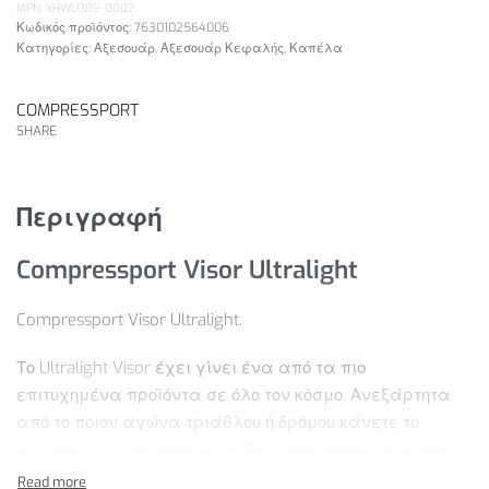
MPN: XHWU389-0002
7630102564006
Κατηγορίες:
Αξεσουάρ
,
Αξεσουάρ Κεφαλής
,
Καπέλα
COMPRESSPORT
SHARE
Περιγραφή
Compressport Visor Ultralight
Compressport Visor Ultralight.
Το Ultralight Visor έχει γίνει ένα από τα πιο
επιτυχημένα προϊόντα σε όλο τον κόσμο. Ανεξάρτητα
από το ποιον αγώνα τριάθλου ή δρόμου κάνετε τo
ελαφρύ visor προσφέρει τη βέλτιστη προστασία από
τον ήλιο και δεν συγκρατεί τον ιδρώτα εάν οι συνθήκες