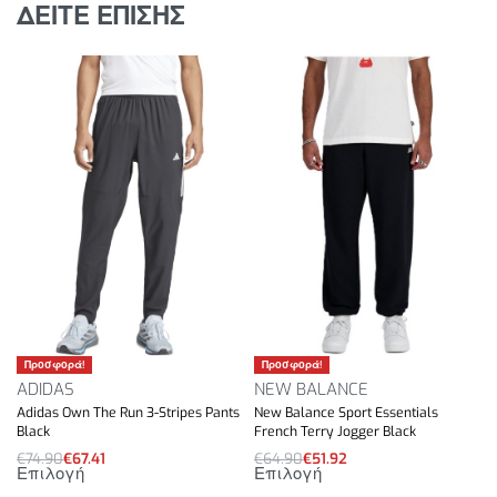
ΔΕΙΤΕ ΕΠΙΣΗΣ
Χαρακτηριστικά Προϊόντος:
• Ζέρσεϊ από ανακυκλωμένο πολυαμίδιο
• Διάτρητα κάτω πόδια για βελτιωμένο αερισμό και
άνεση
• Χαλαρό επάνω και κωνικό πόδι
• Ελαστική ζώνη μέσης με ρυθμιζόμενο κορδόνι
Προσφορά!
Προσφορά!
ADIDAS
NEW BALANCE
Adidas Own The Run 3-Stripes Pants
New Balance Sport Essentials
Black
French Terry Jogger Black
€
74.90
€
67.41
€
64.90
€
51.92
Επιλογή
Επιλογή