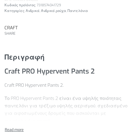
7318574041729
Κατηγορίες:
Ανδρικά
,
Ανδρικά ρούχα
,
Παντελόνια
CRAFT
SHARE
Περιγραφή
Craft PRO Hypervent Pants 2
Craft PRO Hypervent Pants 2.
Το PRO Hypervent Pants 2 είναι ένα υψηλής ποιότητας
παντελόνι για τρέξιμο υψηλής αερισμού, σχεδιασμένο
για αφοσιωμένους δρομείς που ασκούνται με
συγκεκριμένο σκοπό.
Αυτό το τεχνικά προηγμένο παντελόνι τρεξίματος είναι