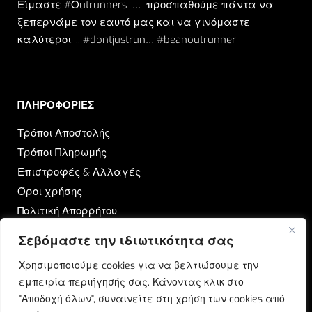
Είμαστε #Οutrunners … προσπαθούμε πάντα να
ξεπερνάμε τον εαυτό μας και να γινόμαστε
καλύτεροι. .. #dontjustrun… #beanoutrunner
ΠΛΗΡΟΦΟΡΙΕΣ​
Τρόποι Αποστολής
Τρόποι Πληρωμής
Επιστροφές & Αλλαγές
Όροι χρήσης
Πολιτική Απορρήτου
Σεβόμαστε την ιδιωτικότητα σας
OUTRUN
Χρησιμοποιούμε cookies για να βελτιώσουμε την
Ποιοι Είμαστε
εμπειρία περιήγησής σας. Κάνοντας κλικ στο
Επικοινωνία
"Αποδοχή όλων", συναινείτε στη χρήση των cookies από
Blog