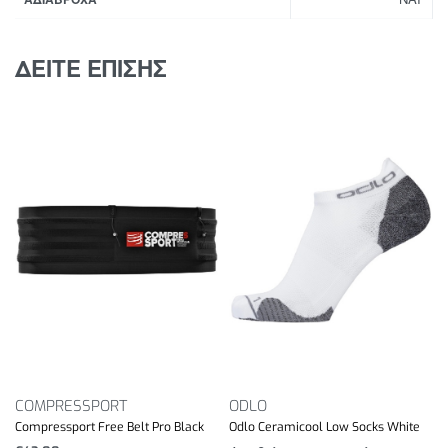
smartphone σας μέσα.
Φερμουάρ με σύστημα κουμπώματος διπλής αφής
για προστασία από νερό, σκόνη και άμμο.
ΔΕΙΤΕ ΕΠΙΣΗΣ
Συνοδεύεται από λουράκι λαιμού για εύκολη
μεταφορά.
Κατάλληλο για όλα τα κινητά έως 6.9”.
COMPRESSPORT
ODLO
Compressport Free Belt Pro Black
Odlo Ceramicool Low Socks White