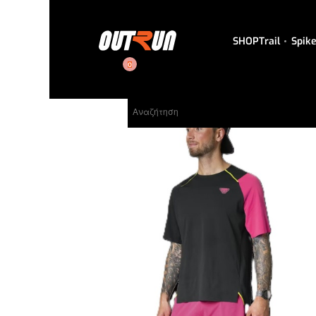
SHOP
Trail
Spik
0