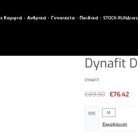
es Καρφιά
Ανδρικά
Γυναικεία
Παιδικά
STOCK-RUN
Διατ
ΑΝΔΡΙΚΑ
›
ΑΝΔΡΙΚΑ ΡΟΥΧΑ
›
Κ
Dynafit D
DYNAFIT
€
89.90
€
76.42
M
SIZE
Εκκαθάριση