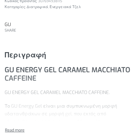
307694938115
Κατηγορίες:
Διατροφικά
,
Ενεργειακά Τζελ
GU
SHARE
Περιγραφή
GU ENERGY GEL CARAMEL MACCHIATO
CAFFEINE
GU ENERGY GEL CARAMEL MACCHIATO CAFFEINE.
Το GU Energy Gel είναι μια συμπυκνωμένη μορφή
υδατανθράκων σε μορφή gel, που εκτός από
υδατάνθρακες, περιέχει αμινοξέα, ανόργανα
στοιχεία, μείγμα βοτάνων και αλάτι θαλάσσης. Είναι
σε μικρή, ατομική και εύκολη στην μεταφορά