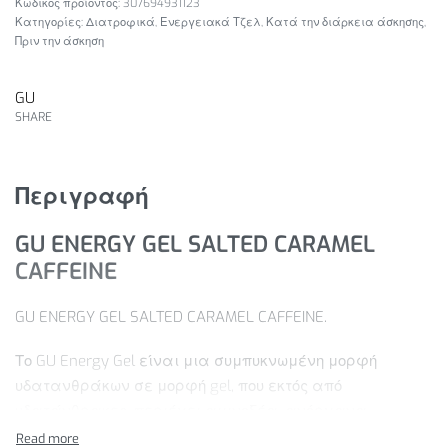
307694931123
Κατηγορίες:
Διατροφικά
,
Ενεργειακά Τζελ
,
Κατά την διάρκεια άσκησης
,
Πριν την άσκηση
GU
SHARE
Περιγραφή
GU ENERGY GEL SALTED CARAMEL
CAFFEINE
GU ENERGY GEL SALTED CARAMEL CAFFEINE.
Το GU Energy Gel είναι μια συμπυκνωμένη μορφή
υδατανθράκων σε μορφή gel, που εκτός από
υδατάνθρακες, περιέχει αμινοξέα, ανόργανα
στοιχεία, μείγμα βοτάνων και αλάτι θαλάσσης. Είναι