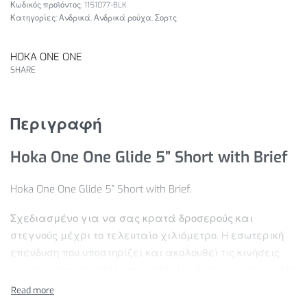
1151077-BLK
Κατηγορίες:
Ανδρικά
,
Ανδρικά ρούχα
,
Σορτς
HOKA ONE ONE
SHARE
Περιγραφή
Hoka One One Glide 5” Short with Brief
Hoka One One Glide 5” Short with Brief.
Σχεδιασμένο για να σας κρατά δροσερούς και
στεγνούς μέχρι το τελευταίο χιλιόμετρο. H εσωτερική
επένδυση που υποστηρίζει και ακολουθεί τις κινήσεις
του σώματος, παρέχει παράλληλα άφθονη κάλυψη. Με
εξαιρετικά ελαστικό εξωτερικό ύφασμα, αυτό το σορτς
υψηλής απόδοσης διαθέτει ελαστική ζώνη μέσης,