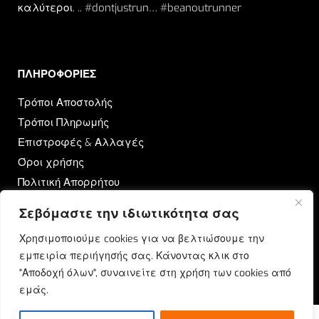
καλύτεροι. .. #dontjustrun… #beanoutrunner
ΠΛΗΡΟΦΟΡΙΕΣ​
Τρόποι Αποστολής
Τρόποι Πληρωμής
Επιστροφές & Αλλαγές
Όροι χρήσης
Πολιτική Απορρήτου
Σεβόμαστε την ιδιωτικότητα σας
OUTRUN
Χρησιμοποιούμε cookies για να βελτιώσουμε την
Ποιοι Είμαστε
εμπειρία περιήγησής σας. Κάνοντας κλικ στο
Επικοινωνία
"Αποδοχή όλων", συναινείτε στη χρήση των cookies από
Blog
εμάς.