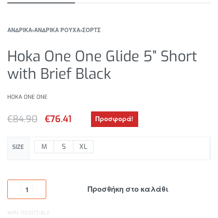
ΑΝΔΡΙΚΑ
›
ΑΝΔΡΙΚΑ ΡΟΥΧΑ
›
ΣΟΡΤΣ
Hoka One One Glide 5” Short
with Brief Black
HOKA ONE ONE
€
84.90
€
76.41
Προσφορά!
M
S
XL
SIZE
Προσθήκη στο καλάθι
MPN: 1151077-BLK