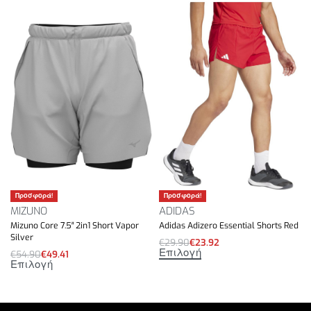
Προσφορά!
Προσφορά!
MIZUNO
ADIDAS
Mizuno Core 7.5″ 2in1 Short Vapor
Adidas Adizero Essential Shorts Red
Silver
€
29.90
€
23.92
Επιλογή
€
54.90
€
49.41
Επιλογή