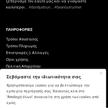
ξεπερνάμε τον εαυτό μας και να γινόμαστε
καλύτεροι. .. #dontjustrun… #beanoutrunner
ΠΛΗΡΟΦΟΡΙΕΣ​
Τρόποι Αποστολής
Τρόποι Πληρωμής
Επιστροφές & Αλλαγές
Όροι χρήσης
Πολιτική Απορρήτου
Σεβόμαστε την ιδιωτικότητα σας
OUTRUN
Χρησιμοποιούμε cookies για να βελτιώσουμε την
Ποιοι Είμαστε
εμπειρία περιήγησής σας. Κάνοντας κλικ στο
Επικοινωνία
"Αποδοχή όλων", συναινείτε στη χρήση των cookies από
Blog
εμάς.