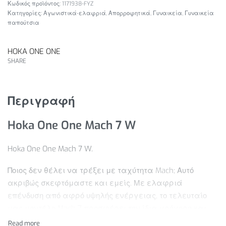
1171938-FYZ
Κατηγορίες:
Αγωνιστικά-ελαφριά
,
Απορροφητικά
,
Γυναικεία
,
Γυναικεία
παπούτσια
HOKA ONE ONE
SHARE
Περιγραφή
Hoka One One Mach 7 W
Hoka One One Mach 7 W.
Ποιος δεν θέλει να τρέξει με ταχύτητα Mach; Αυτό
ακριβώς σκεφτόμαστε και εμείς. Με ελαφριά
επένδυση από αφρό υψηλής ενέργειας, το τελευταίο
μας μοντέλο Mach 7 προσφέρει την ίδια γρήγορη και
ευέλικτη κίνηση με τον προκάτοχό του, αλλά με