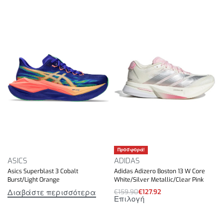
ποδιού για καλύτερη πρόσφυση
Καουτσούκ Durabrasion στη φτέρνα για προστασία
από τις περιοχές υψηλής φθοράς
Βάρος: 237gr.
Drop: 5mm.
Προσφορά!
ASICS
ADIDAS
Asics Superblast 3 Cobalt
Adidas Adizero Boston 13 W Core
Burst/Light Orange
White/Silver Metallic/Clear Pink
Διαβάστε περισσότερα
€
159.90
€
127.92
Επιλογή