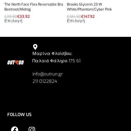
The North Face Flex Reversable Bra
Brooks Glycerin 23 W
Beetroot/Midnig
White/Phantom/Cyber Pink
€
39.90
€
33.92
€
184.90
€
147.92
Επιλογή
Επιλογή
Μαρίνα Φλοίσβου,
Παλαιό Φάληρο 175 61
info@outrun.gr
211 0122824
FOLLOW US