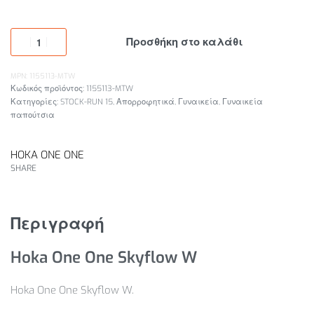
Προσθήκη στο καλάθι
MPN: 1155113-MTW
1155113-MTW
Κατηγορίες:
STOCK-RUN 15
,
Απορροφητικά
,
Γυναικεία
,
Γυναικεία
παπούτσια
HOKA ONE ONE
SHARE
Περιγραφή
Hoka One One Skyflow W
Hoka One One Skyflow W.