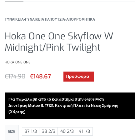
ΓΥΝΑΙΚΕΙΑ
›
ΓΥΝΑΙΚΕΙΑ ΠΑΠΟΥΤΣΙΑ
›
ΑΠΟΡΡΟΦΗΤΙΚΑ
Hoka One One Skyflow W
Midnight/Pink Twilight
HOKA ONE ONE
€
174.90
€
148.67
Προσφορά!
Για παραλαβή από το κατάστημα στην διεύθυνση
Δευτέρας Μαϊου 3, 17121, Κεντρική Πλατεία Νέας Σμύρνης
(Χάρτης)
37 1/3
38 2/3
40 2/3
41 1/3
SIZE