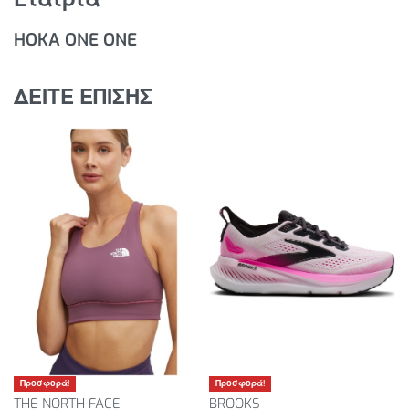
Ανακλαστικές λεπτομέρειες με φιλμ λάμψης
HOKA ONE ONE
Ενδιάμεση σόλα SCF EVA
Active Foot Frame™ με επίκεντρο τη φτέρνα
Πρώιμο στάδιο MetaRocker™
ΔΕΙΤΕ ΕΠΙΣΗΣ
Ασύμμετρη κατασκευή ενδιάμεσης σόλας
Ανθεκτική σόλα υψηλής τριβής
Προσφορά!
Προσφορά!
THE NORTH FACE
BROOKS